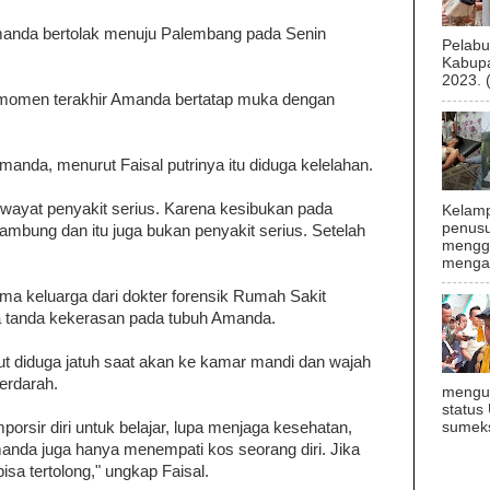
manda bertolak menuju Palembang pada Senin
Pelab
Kabupa
2023. 
n momen terakhir Amanda bertatap muka dengan
anda, menurut Faisal putrinya itu diduga kelelahan.
iwayat penyakit serius. Karena kesibukan pada
Kelamp
penusu
lambung dan itu juga bukan penyakit serius. Setelah
menggu
mengal
ima keluarga dari dokter forensik Rumah Sakit
 tanda kekerasan pada tubuh Amanda.
ut diduga jatuh saat akan ke kamar mandi dan wajah
erdarah.
mengu
status
emporsir diri untuk belajar, lupa menjaga kesehatan,
sumeks
anda juga hanya menempati kos seorang diri. Jika
sa tertolong," ungkap Faisal.