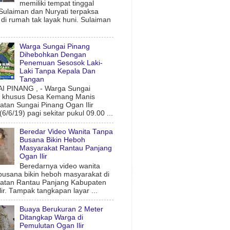
memiliki tempat tinggal
 Sulaiman dan Nuryati terpaksa
l di rumah tak layak huni. Sulaiman
Warga Sungai Pinang
Dihebohkan Dengan
Penemuan Sesosok Laki-
Laki Tanpa Kepala Dan
Tangan
 PINANG , - Warga Sungai
g khusus Desa Kemang Manis
tan Sungai Pinang Ogan Ilir
6/6/19) pagi sekitar pukul 09.00 ...
Beredar Video Wanita Tanpa
Busana Bikin Heboh
Masyarakat Rantau Panjang
Ogan Ilir
Beredarnya video wanita
busana bikin heboh masyarakat di
atan Rantau Panjang Kabupaten
lir. Tampak tangkapan layar ...
Buaya Berukuran 2 Meter
Ditangkap Warga di
Pemulutan Ogan Ilir