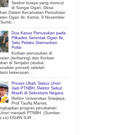
Seekor buaya yang muncul
di Sungai Ogan, Desa
uhan Dalam Kecamatan Pemulutan
ten Ogan Ilir, Kamis, 9 November
(Sumb...
Dua Kasus Penusukan pada
Pilkades Serentak Ogan Ilir,
Satu Pelaku Diamankan
Polisi
Korban penusukan di
aian (terbaring) dan Korban
kan di Serijabo (duduk,
nakan ponsel) setelah
ami kekerasan ...
Proses Ubah Status Unsri
Jadi PTNBH, Rektor Sebut
Masih di Sekretaris Negara
Rektor Universitas Sriwijaya,
Prof Taufiq Marwa,
ngkapkan progres perubahan
 Unsri menjadi PTNBH. (Sumber :
.co) OGAN ILIR ...