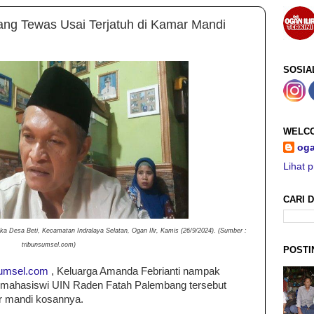
ng Tewas Usai Terjatuh di Kamar Mandi
SOSIA
WELCO
oga
Lihat p
CARI D
ka Desa Beti, Kecamatan Indralaya Selatan, Ogan Ilir, Kamis (26/9/2024). (Sumber :
tribunsumsel.com)
POSTI
sumsel.com
, Keluarga Amanda Febrianti nampak
 mahasiswi UIN Raden Fatah Palembang tersebut
ar mandi kosannya.