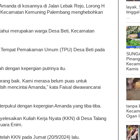
manda di kosannya di Jalan Lebak Rejo, Lorong H
layak,
a, Kecamatan Kemuning Palembang menghebohkan
tingga
...
etahui merupakan warga Desa Beti, Kecamatan
 Tempat Pemakaman Umum (TPU) Desa Beti pada
SUNGAI
Pinan
Kecama
 dengan kepergian putrinya itu.
Kamis (
 orang baik. Kami merasa belum puas untuk
ih mencintai Amanda," kata Faisal diwawancarai
terpukul dengan kepergian Amanda yang tiba-tiba.
tanpa 
Kecam
Ogan I
yelesaikan Kuliah Kerja Nyata (KKN) di Desa Talang
uara Enim.
lah KKN pada Jumat (20/9/2024) lalu.