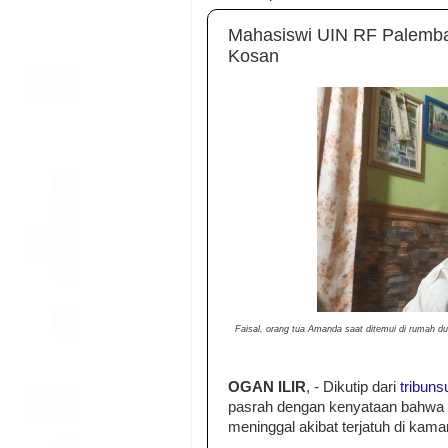
Mahasiswi UIN RF Palemba
Kosan
Faisal, orang tua Amanda saat ditemui di rumah du
OGAN ILIR
, - Dikutip dari
tribun
pasrah dengan kenyataan bahwa
meninggal akibat terjatuh di kam