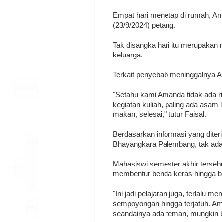
Empat hari menetap di rumah, A
(23/9/2024) petang.
Tak disangka hari itu merupaka
keluarga.
Terkait penyebab meninggalnya Am
"Setahu kami Amanda tidak ada r
kegiatan kuliah, paling ada asam 
makan, selesai," tutur Faisal.
Berdasarkan informasi yang diter
Bhayangkara Palembang, tak ada
Mahasiswi semester akhir terseb
membentur benda keras hingga b
"Ini jadi pelajaran juga, terlalu m
sempoyongan hingga terjatuh. Am
seandainya ada teman, mungkin bi