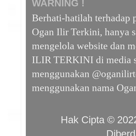
WARNING !
Berhati-hatilah terhada
Ogan Ilir Terkini, hanya 
mengelola website dan m
ILIR TERKINI di media s
menggunakan @oganilirte
menggunakan nama Ogan I
Hak Cipta © 20
Diber