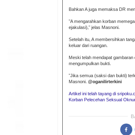
Bahkan A juga memaksa DR meme
"A mengarahkan korban memegang
ejakulasi)," jelas Masnoni.
Setelah itu, A membersihkan tan
keluar dari ruangan.
Meski telah mendapat gambaran d
mengumpulkan bukti.
"Jika semua (saksi dan bukti) te
Masnoni.
@oganilirterkini
Artikel ini telah tayang di sripok
Korban Pelecehan Seksual Oknum
B