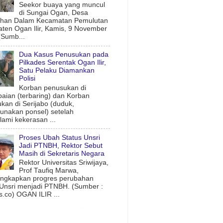
Seekor buaya yang muncul
di Sungai Ogan, Desa
uhan Dalam Kecamatan Pemulutan
ten Ogan Ilir, Kamis, 9 November
(Sumb...
Dua Kasus Penusukan pada
Pilkades Serentak Ogan Ilir,
Satu Pelaku Diamankan
Polisi
Korban penusukan di
aian (terbaring) dan Korban
kan di Serijabo (duduk,
nakan ponsel) setelah
ami kekerasan ...
Proses Ubah Status Unsri
Jadi PTNBH, Rektor Sebut
Masih di Sekretaris Negara
Rektor Universitas Sriwijaya,
Prof Taufiq Marwa,
ngkapkan progres perubahan
 Unsri menjadi PTNBH. (Sumber :
.co) OGAN ILIR ...