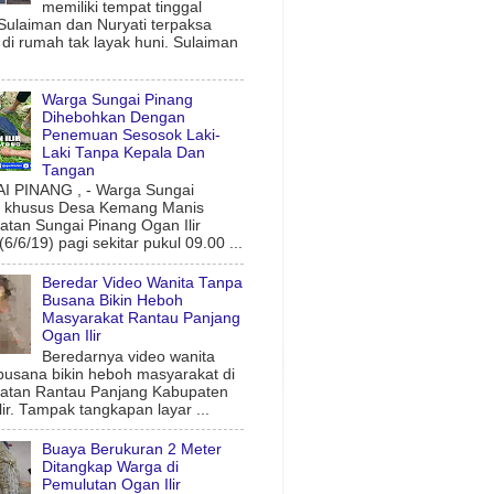
memiliki tempat tinggal
 Sulaiman dan Nuryati terpaksa
l di rumah tak layak huni. Sulaiman
Warga Sungai Pinang
Dihebohkan Dengan
Penemuan Sesosok Laki-
Laki Tanpa Kepala Dan
Tangan
 PINANG , - Warga Sungai
g khusus Desa Kemang Manis
tan Sungai Pinang Ogan Ilir
6/6/19) pagi sekitar pukul 09.00 ...
Beredar Video Wanita Tanpa
Busana Bikin Heboh
Masyarakat Rantau Panjang
Ogan Ilir
Beredarnya video wanita
busana bikin heboh masyarakat di
atan Rantau Panjang Kabupaten
lir. Tampak tangkapan layar ...
Buaya Berukuran 2 Meter
Ditangkap Warga di
Pemulutan Ogan Ilir