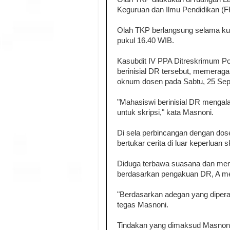
Keguruan dan Ilmu Pendidikan (FK
Olah TKP berlangsung selama kur
pukul 16.40 WIB.
Kasubdit IV PPA Ditreskrimum P
berinisial DR tersebut, memeraga
oknum dosen pada Sabtu, 25 Sept
"Mahasiswi berinisial DR mengal
untuk skripsi," kata Masnoni.
Di sela perbincangan dengan dos
bertukar cerita di luar keperluan sk
Diduga terbawa suasana dan mem
berdasarkan pengakuan DR, A mel
"Berdasarkan adegan yang diperag
tegas Masnoni.
Tindakan yang dimaksud Masnon