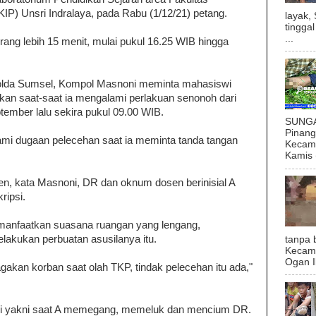
IP) Unsri Indralaya, pada Rabu (1/12/21) petang.
layak,
tingga
...
ang lebih 15 menit, mulai pukul 16.25 WIB hingga
olda Sumsel, Kompol Masnoni meminta mahasiswi
kan saat-saat ia mengalami perlakuan senonoh dari
ember lalu sekira pukul 09.00 WIB.
SUNGAI
Pinan
ami dugaan pelecehan saat ia meminta tanda tangan
Kecama
Kamis (
en, kata Masnoni, DR dan oknum dosen berinisial A
ripsi.
anfaatkan suasana ruangan yang lengang,
akukan perbuatan asusilanya itu.
tanpa 
Kecam
Ogan I
akan korban saat olah TKP, tindak pelecehan itu ada,"
i yakni saat A memegang, memeluk dan mencium DR.