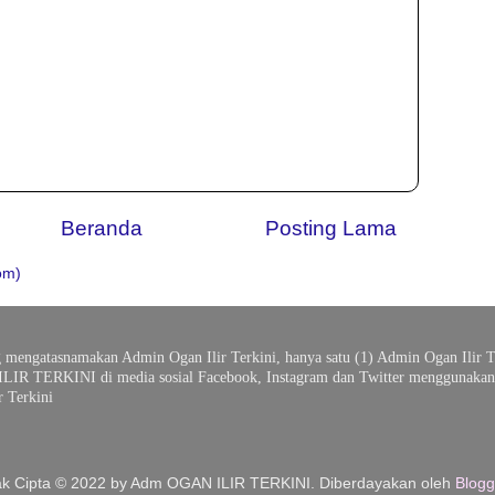
Beranda
Posting Lama
om)
g mengatasnamakan Admin Ogan Ilir Terkini, hanya satu (1) Admin Ogan Ilir T
ILIR TERKINI di media sosial Facebook, Instagram dan Twitter menggunakan 
 Terkini
k Cipta © 2022 by Adm OGAN ILIR TERKINI. Diberdayakan oleh
Blogg