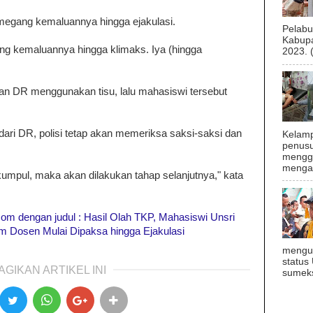
gang kemaluannya hingga ejakulasi.
Pelab
Kabupa
 kemaluannya hingga klimaks. Iya (hingga
2023. 
gan DR menggunakan tisu, lalu mahasiswi tersebut
ari DR, polisi tetap akan memeriksa saksi-saksi dan
Kelamp
penusu
menggu
mengal
rkumpul, maka akan dilakukan tahap selanjutnya," kata
u.com dengan judul : Hasil Olah TKP, Mahasiswi Unsri
 Dosen Mulai Dipaksa hingga Ejakulasi
mengu
status
AGIKAN ARTIKEL INI
sumeks