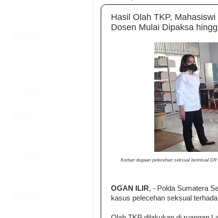
Hasil Olah TKP, Mahasisw
Dosen Mulai Dipaksa hingg
Korban dugaan pelecehan seksual berinisial DR
OGAN ILIR
, - Polda Sumatera 
kasus pelecehan seksual terhadap
Olah TKP dilakukan di ruangan La