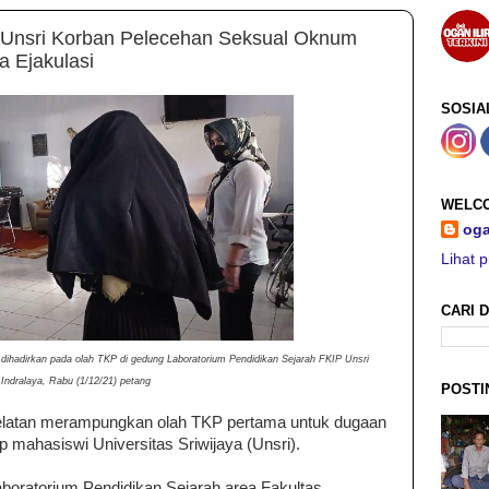
i Unsri Korban Pelecehan Seksual Oknum
a Ejakulasi
SOSIA
WELCO
oga
Lihat p
CARI D
 dihadirkan pada olah TKP di gedung Laboratorium Pendidikan Sejarah FKIP Unsri
Indralaya, Rabu (1/12/21) petang
POSTI
Selatan merampungkan olah TKP pertama untuk dugaan
 mahasiswi Universitas Sriwijaya (Unsri).
boratorium Pendidikan Sejarah area Fakultas