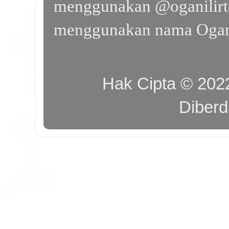
menggunakan @oganilirte
menggunakan nama Ogan I
Hak Cipta © 20
Diber