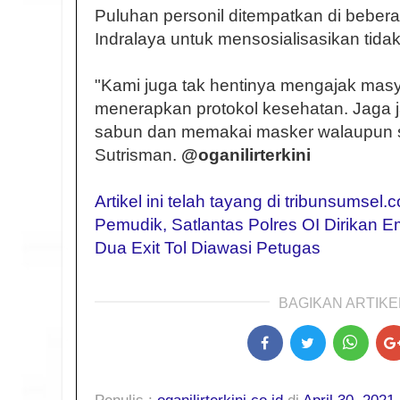
Puluhan personil ditempatkan di beberap
Indralaya untuk mensosialisasikan tida
"Kami juga tak hentinya mengajak masy
menerapkan protokol kesehatan. Jaga j
sabun dan memakai masker walaupun s
Sutrisman.
@oganilirterkini
Artikel ini telah tayang di tribunsumsel
Pemudik, Satlantas Polres OI Dirikan 
Dua Exit Tol Diawasi Petugas
BAGIKAN ARTIKEL
Penulis :
oganilirterkini.co.id
di
April 30, 2021