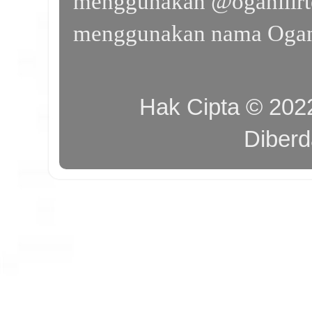
menggunakan @oganilirte
menggunakan nama Ogan I
Hak Cipta © 20
Diber