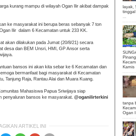
warga kurang mampu di wilayah Ogan Ilir akibat dampak
layak,
tingga
...
an ke masyarakat ini berupa beras sebanyak 7 ton
Ogan Ilir dalam 6 Kecamatan untuk 233 KK.
t akan dilakukan pada Jumat (20/8/21) secara
at desa dan BEM Unsri, HMI, GP Ansor serta
SUNGAI
ijaya.
Pinan
Kecama
antuan bansos ini akan kita sebar ke 6 Kecamatan dan
Kamis (
semoga bermanfaat bagi masyarakat di Kecamatan
tu, Tanjung Raja, Rantau Alai dan Muara Kuang.
omunitas Mahasiswa Papua Sriwijaya siap
am penyaluran bansos ke masyarakat.
@oganilirterkini
tanpa 
Kecam
Ogan I
AGIKAN ARTIKEL INI