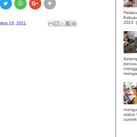
Pelab
Kabupa
2023. 
stus 19, 2021
Kelamp
penusu
menggu
mengal
mengu
status
sumeks