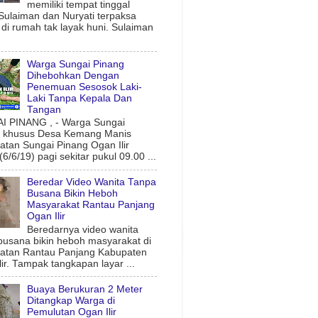
memiliki tempat tinggal
 Sulaiman dan Nuryati terpaksa
l di rumah tak layak huni. Sulaiman
Warga Sungai Pinang
Dihebohkan Dengan
Penemuan Sesosok Laki-
Laki Tanpa Kepala Dan
Tangan
 PINANG , - Warga Sungai
g khusus Desa Kemang Manis
tan Sungai Pinang Ogan Ilir
6/6/19) pagi sekitar pukul 09.00 ...
Beredar Video Wanita Tanpa
Busana Bikin Heboh
Masyarakat Rantau Panjang
Ogan Ilir
Beredarnya video wanita
busana bikin heboh masyarakat di
atan Rantau Panjang Kabupaten
lir. Tampak tangkapan layar ...
Buaya Berukuran 2 Meter
Ditangkap Warga di
Pemulutan Ogan Ilir