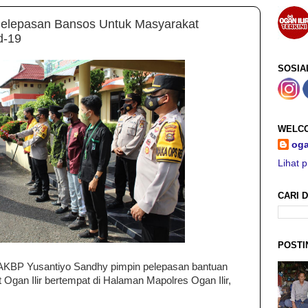
 Pelepasan Bansos Untuk Masyarakat
d-19
SOSIA
WELCO
oga
Lihat p
CARI D
POSTI
ir AKBP Yusantiyo Sandhy pimpin pelepasan bantuan
 Ogan Ilir bertempat di Halaman Mapolres Ogan Ilir,