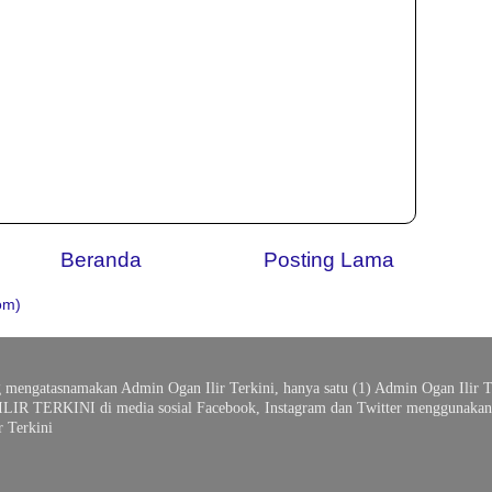
Beranda
Posting Lama
om)
g mengatasnamakan Admin Ogan Ilir Terkini, hanya satu (1) Admin Ogan Ilir T
ILIR TERKINI di media sosial Facebook, Instagram dan Twitter menggunakan 
 Terkini