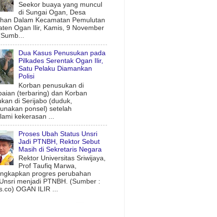
Seekor buaya yang muncul
di Sungai Ogan, Desa
uhan Dalam Kecamatan Pemulutan
ten Ogan Ilir, Kamis, 9 November
(Sumb...
Dua Kasus Penusukan pada
Pilkades Serentak Ogan Ilir,
Satu Pelaku Diamankan
Polisi
Korban penusukan di
aian (terbaring) dan Korban
kan di Serijabo (duduk,
nakan ponsel) setelah
ami kekerasan ...
Proses Ubah Status Unsri
Jadi PTNBH, Rektor Sebut
Masih di Sekretaris Negara
Rektor Universitas Sriwijaya,
Prof Taufiq Marwa,
ngkapkan progres perubahan
 Unsri menjadi PTNBH. (Sumber :
.co) OGAN ILIR ...