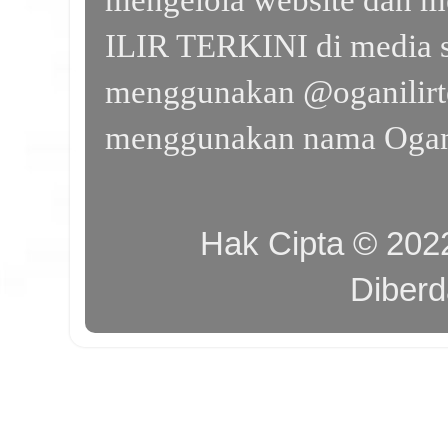
ILIR TERKINI di media s
menggunakan @oganilirte
menggunakan nama Ogan I
Hak Cipta © 20
Diber