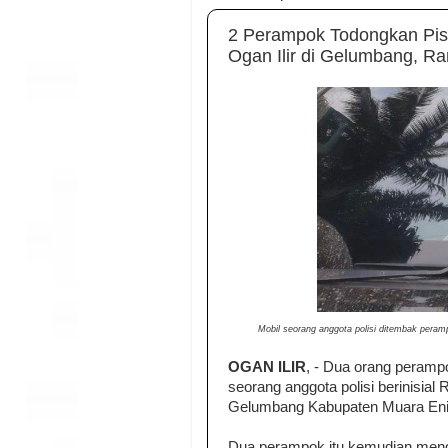
2 Perampok Todongkan Pist
Ogan Ilir di Gelumbang, R
Mobil seorang anggota polisi ditembak pera
OGAN ILIR
, - Dua orang peramp
seorang anggota polisi berinisia
Gelumbang Kabupaten Muara Enim,
Dua perampok itu kemudian menge