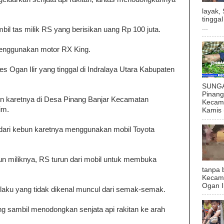
layak,
tingga
...
l tas milik RS yang berisikan uang Rp 100 juta.
menggunakan motor RX King.
s Ogan Ilir yang tinggal di Indralaya Utara Kabupaten
SUNGAI
Pinan
bun karetnya di Desa Pinang Banjar Kecamatan
Kecama
im.
Kamis (
 dari kebun karetnya menggunakan mobil Toyota
bun miliknya, RS turun dari mobil untuk membuka
tanpa 
Kecam
Ogan I
elaku yang tidak dikenal muncul dari semak-semak.
g sambil menodongkan senjata api rakitan ke arah