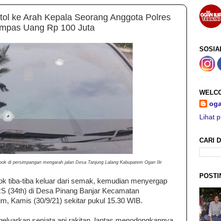
ol ke Arah Kepala Seorang Anggota Polres
ampas Uang Rp 100 Juta
SOSIA
WELCO
oga
Lihat p
CARI D
mpok di persimpangan mengarah jalan Desa Tanjung Lalang Kabupatem Ogan Ilir
POSTI
ok tiba-tiba keluar dari semak, kemudian menyergap
l RS (34th) di Desa Pinang Banjar Kecamatan
 Kamis (30/9/21) sekitar pukul 15.30 WIB.
luarkan senjata api rakitan, lantas menodongkannya