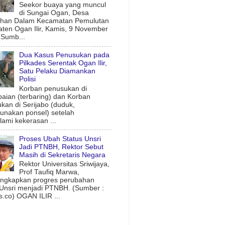
Seekor buaya yang muncul
di Sungai Ogan, Desa
uhan Dalam Kecamatan Pemulutan
ten Ogan Ilir, Kamis, 9 November
(Sumb...
Dua Kasus Penusukan pada
Pilkades Serentak Ogan Ilir,
Satu Pelaku Diamankan
Polisi
Korban penusukan di
aian (terbaring) dan Korban
kan di Serijabo (duduk,
nakan ponsel) setelah
ami kekerasan ...
Proses Ubah Status Unsri
Jadi PTNBH, Rektor Sebut
Masih di Sekretaris Negara
Rektor Universitas Sriwijaya,
Prof Taufiq Marwa,
ngkapkan progres perubahan
 Unsri menjadi PTNBH. (Sumber :
.co) OGAN ILIR ...