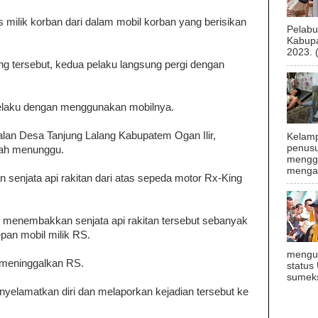
milik korban dari dalam mobil korban yang berisikan
Pelab
Kabupa
2023. 
g tersebut, kedua pelaku langsung pergi dengan
pelaku dengan menggunakan mobilnya.
alan Desa Tanjung Lalang Kabupatem Ogan Ilir,
Kelamp
penusu
dah menunggu.
menggu
mengal
enjata api rakitan dari atas sepeda motor Rx-King
 menembakkan senjata api rakitan tersebut sebanyak
pan mobil milik RS.
mengu
i meninggalkan RS.
status
sumeks
nyelamatkan diri dan melaporkan kejadian tersebut ke