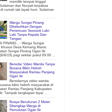
memiliki tempat tinggal
 Sulaiman dan Nuryati terpaksa
l di rumah tak layak huni. Sulaiman
Warga Sungai Pinang
Dihebohkan Dengan
Penemuan Sesosok Laki-
Laki Tanpa Kepala Dan
Tangan
 PINANG , - Warga Sungai
g khusus Desa Kemang Manis
tan Sungai Pinang Ogan Ilir
6/6/19) pagi sekitar pukul 09.00 ...
Beredar Video Wanita Tanpa
Busana Bikin Heboh
Masyarakat Rantau Panjang
Ogan Ilir
Beredarnya video wanita
busana bikin heboh masyarakat di
atan Rantau Panjang Kabupaten
lir. Tampak tangkapan layar ...
Buaya Berukuran 2 Meter
Ditangkap Warga di
Pemulutan Ogan Ilir