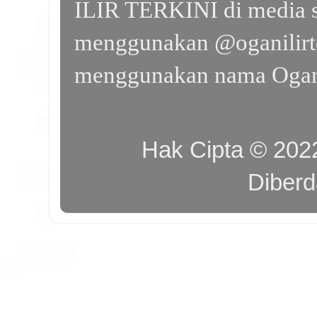
ILIR TERKINI di media s
menggunakan @oganilirte
menggunakan nama Ogan I
Hak Cipta © 20
Diber