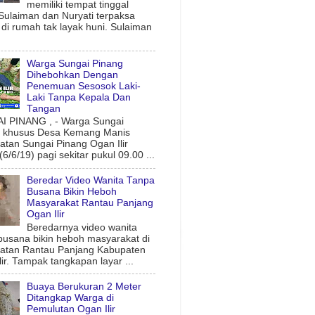
memiliki tempat tinggal
 Sulaiman dan Nuryati terpaksa
l di rumah tak layak huni. Sulaiman
Warga Sungai Pinang
Dihebohkan Dengan
Penemuan Sesosok Laki-
Laki Tanpa Kepala Dan
Tangan
 PINANG , - Warga Sungai
g khusus Desa Kemang Manis
tan Sungai Pinang Ogan Ilir
6/6/19) pagi sekitar pukul 09.00 ...
Beredar Video Wanita Tanpa
Busana Bikin Heboh
Masyarakat Rantau Panjang
Ogan Ilir
Beredarnya video wanita
busana bikin heboh masyarakat di
atan Rantau Panjang Kabupaten
lir. Tampak tangkapan layar ...
Buaya Berukuran 2 Meter
Ditangkap Warga di
Pemulutan Ogan Ilir