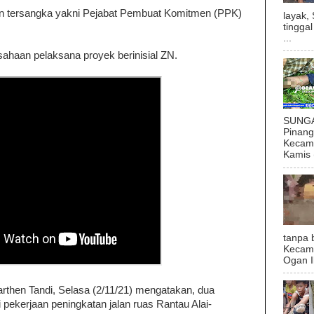
an tersangka yakni Pejabat Pembuat Komitmen (PPK)
layak,
tingga
...
sahaan pelaksana proyek berinisial ZN.
SUNGAI
Pinan
Kecama
Kamis (
tanpa 
Kecam
Ogan I
 Marthen Tandi, Selasa (2/11/21) mengatakan, dua
i pekerjaan peningkatan jalan ruas Rantau Alai-