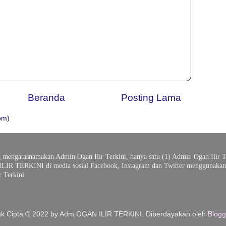
Beranda
Posting Lama
om)
g mengatasnamakan Admin Ogan Ilir Terkini, hanya satu (1) Admin Ogan Ilir T
ILIR TERKINI di media sosial Facebook, Instagram dan Twitter menggunakan 
 Terkini
k Cipta © 2022 by Adm OGAN ILIR TERKINI. Diberdayakan oleh
Blogg