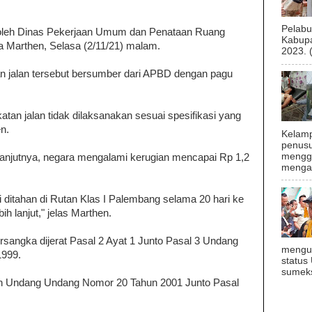
Pelab
9 oleh Dinas Pekerjaan Umum dan Penataan Ruang
Kabupa
a Marthen, Selasa (2/11/21) malam.
2023. 
an jalan tersebut bersumber dari APBD dengan pagu
tan jalan tidak dilaksanakan sesuai spesifikasi yang
en.
Kelamp
penusu
menggu
, lanjutnya, negara mengalami kerugian mencapai Rp 1,2
mengal
 ditahan di Rutan Klas I Palembang selama 20 hari ke
h lanjut," jelas Marthen.
rsangka dijerat Pasal 2 Ayat 1 Junto Pasal 3 Undang
mengu
1999.
status
sumeks
n Undang Undang Nomor 20 Tahun 2001 Junto Pasal