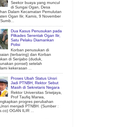
Seekor buaya yang muncul
di Sungai Ogan, Desa
uhan Dalam Kecamatan Pemulutan
ten Ogan Ilir, Kamis, 9 November
(Sumb...
Dua Kasus Penusukan pada
Pilkades Serentak Ogan Ilir,
Satu Pelaku Diamankan
Polisi
Korban penusukan di
aian (terbaring) dan Korban
kan di Serijabo (duduk,
nakan ponsel) setelah
ami kekerasan ...
Proses Ubah Status Unsri
Jadi PTNBH, Rektor Sebut
Masih di Sekretaris Negara
Rektor Universitas Sriwijaya,
Prof Taufiq Marwa,
ngkapkan progres perubahan
 Unsri menjadi PTNBH. (Sumber :
.co) OGAN ILIR ...