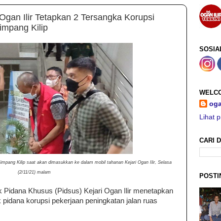
an Ilir Tetapkan 2 Tersangka Korupsi
impang Kilip
SOSIA
WELCO
oga
Lihat p
CARI D
Simpang Kilip saat akan dimasukkan ke dalam mobil tahanan Kejari Ogan Ilir, Selasa
(2/11/21) malam
POSTI
ak Pidana Khusus (Pidsus) Kejari Ogan Ilir menetapkan
 pidana korupsi pekerjaan peningkatan jalan ruas