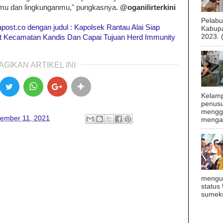
irimu dan lingkunganmu," pungkasnya.
@oganilirterkini
Pelab
rapost.co dengan judul : Kapolsek Rantau Alai Siap
Kabupa
2023. 
 Kecamatan Kandis Dan Capai Tujuan Herd Immunity
AGIKAN ARTIKEL INI
Kelamp
penusu
menggu
ember 11, 2021
mengal
mengu
status
sumeks