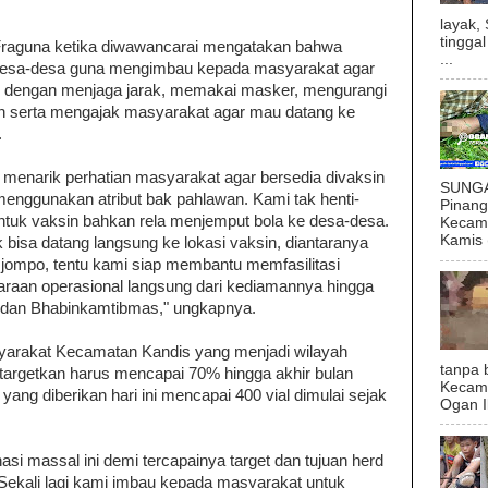
layak,
tingga
 Fraguna ketika diwawancarai mengatakan bahwa
...
 desa-desa guna mengimbau kepada masyarakat agar
an dengan menjaga jarak, memakai masker, mengurangi
gan serta mengajak masyarakat agar mau datang ke
.
k menarik perhatian masyarakat agar bersedia divaksin
SUNGAI
enggunakan atribut bak pahlawan. Kami tak henti-
Pinan
tuk vaksin bahkan rela menjemput bola ke desa-desa.
Kecama
Kamis (
 bisa datang langsung ke lokasi vaksin, diantaranya
 jompo, tentu kami siap membantu memfasilitasi
aan operasional langsung dari kediamannya hingga
dan Bhabinkamtibmas," ungkapnya.
syarakat Kecamatan Kandis yang menjadi wilayah
tanpa 
itargetkan harus mencapai 70% hingga akhir bulan
Kecam
ang diberikan hari ini mencapai 400 vial dimulai sejak
Ogan I
i massal ini demi tercapainya target dan tujuan herd
Sekali lagi kami imbau kepada masyarakat untuk