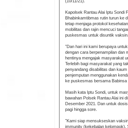
(10/11/21).
Kapolsek Rantau Alai Iptu Sondi
Bhabinkamtibmas rutin turun ke
tetap menjaga protokol kesehat
mobilitas dan rajin mencuci tan
puskesmas untuk disuntik vaksin
"Dan hari ini kami berupaya untu
dengan cara berpenampilan dan m
hentinya mengajak masyarakat un
Terlebih bagi masyarakat yang tak
penyandang disabilitas dan kaum
penjemputan menggunakan kendar
ke puskesmas bersama Babinsa 
Masih kata Iptu Sondi, untuk ma
bawahan Polsek Rantau Alai ini d
Desember 2021. Dan untuk dosis y
pagi hingga sore.
"Kami siap mensukseskan vaksinas
immunity (kekebalan kelompok). 