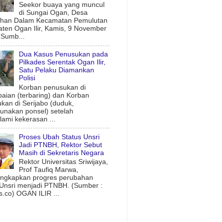
Seekor buaya yang muncul
di Sungai Ogan, Desa
uhan Dalam Kecamatan Pemulutan
ten Ogan Ilir, Kamis, 9 November
(Sumb...
Dua Kasus Penusukan pada
Pilkades Serentak Ogan Ilir,
Satu Pelaku Diamankan
Polisi
Korban penusukan di
aian (terbaring) dan Korban
kan di Serijabo (duduk,
nakan ponsel) setelah
ami kekerasan ...
Proses Ubah Status Unsri
Jadi PTNBH, Rektor Sebut
Masih di Sekretaris Negara
Rektor Universitas Sriwijaya,
Prof Taufiq Marwa,
ngkapkan progres perubahan
 Unsri menjadi PTNBH. (Sumber :
.co) OGAN ILIR ...