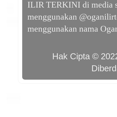
ILIR TERKINI di media s
menggunakan @oganilirte
menggunakan nama Ogan I
Hak Cipta © 20
Diber