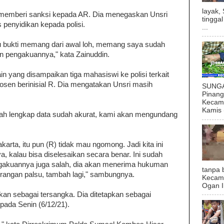
layak,
h memberi sanksi kepada AR. Dia menegaskan Unsri
tingga
enyidikan kepada polisi.
...
alau bukti memang dari awal loh, memang saya sudah
 pengakuannya," kata Zainuddin.
lain yang disampaikan tiga mahasiswi ke polisi terkait
osen berinisial R. Dia mengatakan Unsri masih
SUNGAI
Pinan
Kecama
Kamis (
dah lengkap data sudah akurat, kami akan mengundang
karta, itu pun (R) tidak mau ngomong. Jadi kita ini
, kalau bisa diselesaikan secara benar. Ini sudah
ngakuannya juga salah, dia akan menerima hukuman
tanpa 
terangan palsu, tambah lagi," sambungnya.
Kecam
Ogan I
pkan sebagai tersangka. Dia ditetapkan sebagai
 pada Senin (6/12/21).