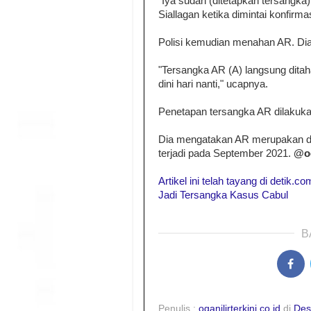
"Iya sudah (ditetapkan tersangk
Siallagan ketika dimintai konfirmas
Polisi kemudian menahan AR. Dia
"Tersangka AR (A) langsung ditah
dini hari nanti," ucapnya.
Penetapan tersangka AR dilakukan
Dia mengatakan AR merupakan d
terjadi pada September 2021.
@og
Artikel ini telah tayang di detik.
Jadi Tersangka Kasus Cabul
B
Penulis :
oganilirterkini.co.id
di
Des