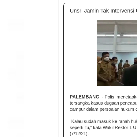
Unsri Jamin Tak Intervens
PALEMBANG
, - Polisi menetap
tersangka kasus dugaan pencabu
campur dalam persoalan hukum d
"Kalau sudah masuk ke ranah huk
seperti itu," kata Wakil Rektor 1
(7/12/21).