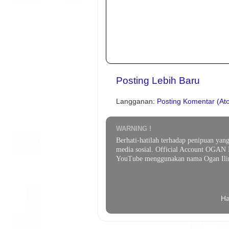
Posting Lebih Baru
Langganan:
Posting Komentar (At
WARNING !
Berhati-hatilah terhadap penipuan yan
media sosial. Official Account OGAN 
YouTube menggunakan nama Ogan Ilir
Ha