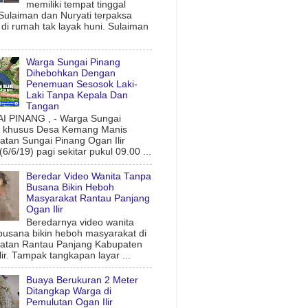
memiliki tempat tinggal
 Sulaiman dan Nuryati terpaksa
l di rumah tak layak huni. Sulaiman
Warga Sungai Pinang
Dihebohkan Dengan
Penemuan Sesosok Laki-
Laki Tanpa Kepala Dan
Tangan
 PINANG , - Warga Sungai
g khusus Desa Kemang Manis
tan Sungai Pinang Ogan Ilir
6/6/19) pagi sekitar pukul 09.00 ...
Beredar Video Wanita Tanpa
Busana Bikin Heboh
Masyarakat Rantau Panjang
Ogan Ilir
Beredarnya video wanita
busana bikin heboh masyarakat di
atan Rantau Panjang Kabupaten
lir. Tampak tangkapan layar ...
Buaya Berukuran 2 Meter
Ditangkap Warga di
Pemulutan Ogan Ilir