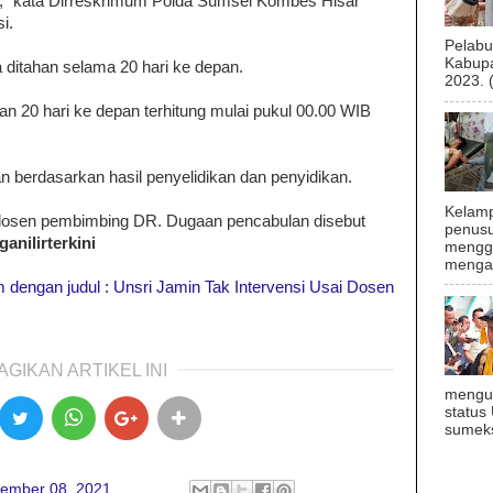
a)," kata Dirreskrimum Polda Sumsel Kombes Hisar
i.
Pelab
Kabupa
 ditahan selama 20 hari ke depan.
2023. 
an 20 hari ke depan terhitung mulai pukul 00.00 WIB
 berdasarkan hasil penyelidikan dan penyidikan.
Kelamp
osen pembimbing DR. Dugaan pencabulan disebut
penusu
anilirterkini
menggu
mengal
com dengan judul : Unsri Jamin Tak Intervensi Usai Dosen
AGIKAN ARTIKEL INI
mengu
status
sumeks
ember 08, 2021