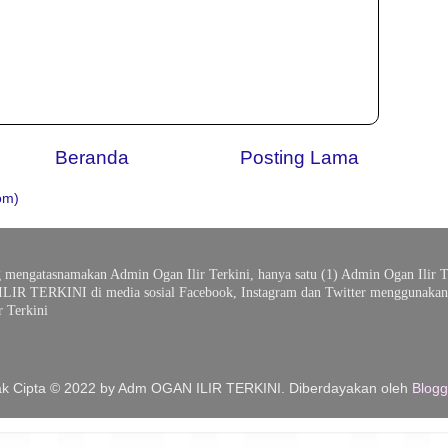
Beranda
Posting Lama
om)
g mengatasnamakan Admin Ogan Ilir Terkini, hanya satu (1) Admin Ogan Ilir T
ILIR TERKINI di media sosial Facebook, Instagram dan Twitter menggunakan 
 Terkini
k Cipta © 2022 by Adm OGAN ILIR TERKINI. Diberdayakan oleh
Blogg