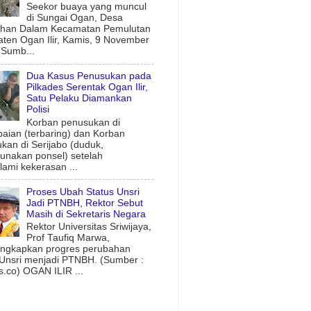
Seekor buaya yang muncul
di Sungai Ogan, Desa
uhan Dalam Kecamatan Pemulutan
ten Ogan Ilir, Kamis, 9 November
(Sumb...
Dua Kasus Penusukan pada
Pilkades Serentak Ogan Ilir,
Satu Pelaku Diamankan
Polisi
Korban penusukan di
aian (terbaring) dan Korban
kan di Serijabo (duduk,
nakan ponsel) setelah
ami kekerasan ...
Proses Ubah Status Unsri
Jadi PTNBH, Rektor Sebut
Masih di Sekretaris Negara
Rektor Universitas Sriwijaya,
Prof Taufiq Marwa,
ngkapkan progres perubahan
 Unsri menjadi PTNBH. (Sumber :
.co) OGAN ILIR ...