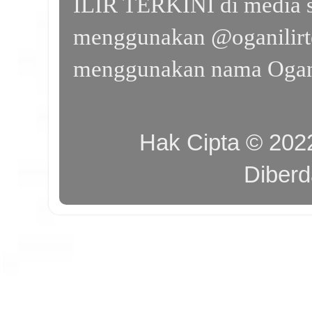
ILIR TERKINI di media s
menggunakan @oganilirte
menggunakan nama Ogan I
Hak Cipta © 20
Diber