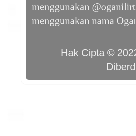
menggunakan @oganilirte
menggunakan nama Ogan I
Hak Cipta © 20
Diber