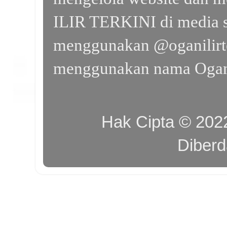
ILIR TERKINI di media s
menggunakan @oganilirte
menggunakan nama Ogan I
Hak Cipta © 20
Diber