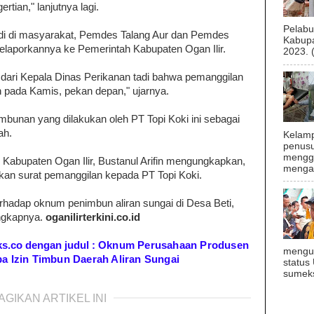
tian," lanjutnya lagi.
Pelab
adi di masyarakat, Pemdes Talang Aur dan Pemdes
Kabupa
elaporkannya ke Pemerintah Kabupaten Ogan Ilir.
2023. 
i dari Kepala Dinas Perikanan tadi bahwa pemanggilan
n pada Kamis, pekan depan," ujarnya.
unan yang dilakukan oleh PT Topi Koki ini sebagai
ah.
Kelamp
penusu
menggu
 Kabupaten Ogan Ilir, Bustanul Arifin mengungkapkan,
mengal
an surat pemanggilan kepada PT Topi Koki.
erhadap oknum penimbun aliran sungai di Desa Beti,
ungkapnya.
oganilirterkini.co.id
eks.co dengan judul :
Oknum Perusahaan Produsen
mengu
pa Izin Timbun Daerah Aliran Sungai
status
sumeks
AGIKAN ARTIKEL INI