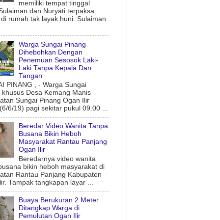
memiliki tempat tinggal
 Sulaiman dan Nuryati terpaksa
l di rumah tak layak huni. Sulaiman
Warga Sungai Pinang
Dihebohkan Dengan
Penemuan Sesosok Laki-
Laki Tanpa Kepala Dan
Tangan
 PINANG , - Warga Sungai
g khusus Desa Kemang Manis
tan Sungai Pinang Ogan Ilir
6/6/19) pagi sekitar pukul 09.00 ...
Beredar Video Wanita Tanpa
Busana Bikin Heboh
Masyarakat Rantau Panjang
Ogan Ilir
Beredarnya video wanita
busana bikin heboh masyarakat di
atan Rantau Panjang Kabupaten
lir. Tampak tangkapan layar ...
Buaya Berukuran 2 Meter
Ditangkap Warga di
Pemulutan Ogan Ilir