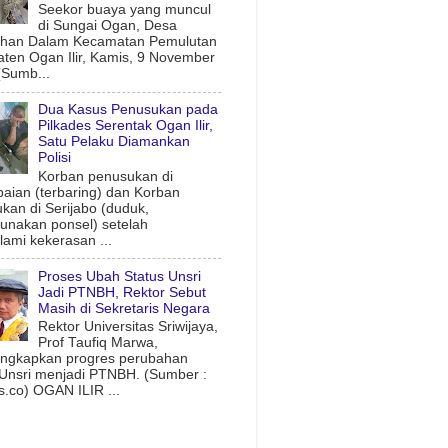
Seekor buaya yang muncul
di Sungai Ogan, Desa
uhan Dalam Kecamatan Pemulutan
ten Ogan Ilir, Kamis, 9 November
(Sumb...
Dua Kasus Penusukan pada
Pilkades Serentak Ogan Ilir,
Satu Pelaku Diamankan
Polisi
Korban penusukan di
aian (terbaring) dan Korban
kan di Serijabo (duduk,
nakan ponsel) setelah
ami kekerasan ...
Proses Ubah Status Unsri
Jadi PTNBH, Rektor Sebut
Masih di Sekretaris Negara
Rektor Universitas Sriwijaya,
Prof Taufiq Marwa,
ngkapkan progres perubahan
 Unsri menjadi PTNBH. (Sumber :
.co) OGAN ILIR ...