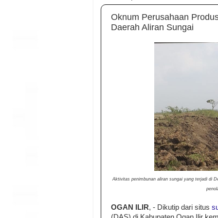
Oknum Perusahaan Produse
Daerah Aliran Sungai
Aktivitas penimbunan aliran sungai yang terjadi d
penol
OGAN ILIR
, - Dikutip dari situs
s
(DAS) di Kabupaten Ogan Ilir kembal