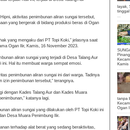
layak,
tingga
...
ipni, aktivitas penimbunan aliran sungai tersebut,
haan yang bergerak di bidang produksi beras di Ogan
ihak yang mengaku dari PT Topi Koki," jelasnya saat
ama Ogan Ilir, Kamis, 16 November 2023.
SUNGAI
Pinan
mbunan aliran sungai yang terjadi di Desa Talang Aur
Kecama
ari ini. Hal itu membuat warga sempat emosi.
Kamis (
itas penimbunan aliran sungai ini dari warga. Tadinya
izin penimbunan tersebut," terangnya.
 lagi dengan Kades Talang Aur dan Kades Muara
penimbunan," katanya lagi.
tanpa 
Kecam
Ogan I
nan aliran sungai yang dilakukan oleh PT Topi Koki ini
dan Desa Muara Penimbung Ilir.
an terhadap alat berat yang sedang beraktivitas,