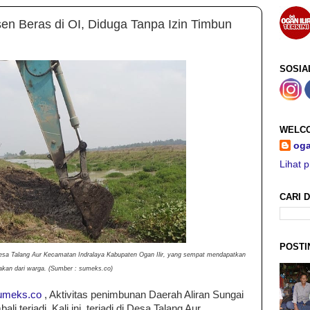
n Beras di OI, Diduga Tanpa Izin Timbun
SOSIA
WELCO
oga
Lihat p
CARI D
POSTI
i Desa Talang Aur Kecamatan Indralaya Kabupaten Ogan Ilir, yang sempat mendapatkan
akan dari warga. (Sumber : sumeks.co)
umeks.co
, Aktivitas penimbunan Daerah Aliran Sungai
i terjadi. Kali ini, terjadi di Desa Talang Aur