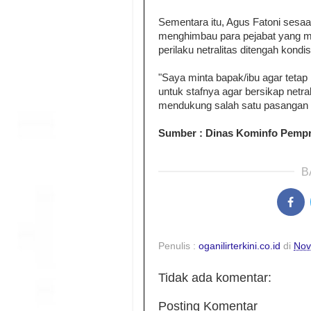
Sementara itu, Agus Fatoni sesa
menghimbau para pejabat yang me
perilaku netralitas ditengah kondisi 
"Saya minta bapak/ibu agar tetap 
untuk stafnya agar bersikap netral 
mendukung salah satu pasangan c
Sumber : Dinas Kominfo Pempr
B
Penulis :
oganilirterkini.co.id
di
Nov
Tidak ada komentar:
Posting Komentar