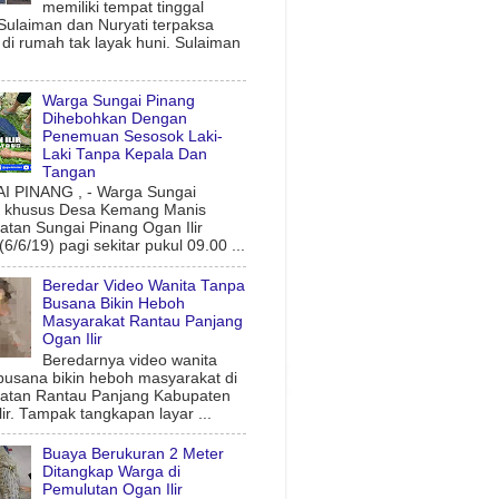
memiliki tempat tinggal
 Sulaiman dan Nuryati terpaksa
l di rumah tak layak huni. Sulaiman
Warga Sungai Pinang
Dihebohkan Dengan
Penemuan Sesosok Laki-
Laki Tanpa Kepala Dan
Tangan
 PINANG , - Warga Sungai
g khusus Desa Kemang Manis
tan Sungai Pinang Ogan Ilir
6/6/19) pagi sekitar pukul 09.00 ...
Beredar Video Wanita Tanpa
Busana Bikin Heboh
Masyarakat Rantau Panjang
Ogan Ilir
Beredarnya video wanita
busana bikin heboh masyarakat di
atan Rantau Panjang Kabupaten
lir. Tampak tangkapan layar ...
Buaya Berukuran 2 Meter
Ditangkap Warga di
Pemulutan Ogan Ilir