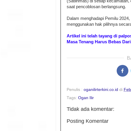
(Satlinmas) di setiap kecamatan
saat pencoblosan berlangsung.
Dalam menghadapi Pemilu 2024, m
menggunakan hak pilihnya secara
Artikel ini telah tayang di palp
Masa Tenang Harus Bebas Dar
B
Penulis :
oganilirterkini.co.id
di
Feb
Tags:
Ogan Ilir
Tidak ada komentar:
Posting Komentar