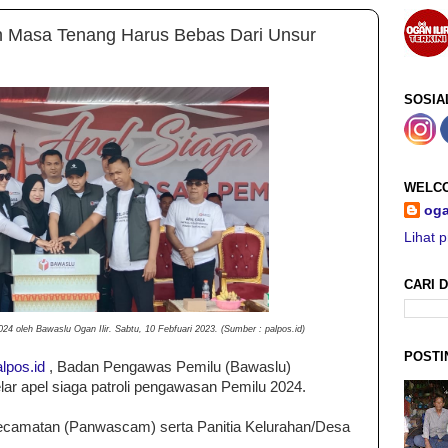
n Masa Tenang Harus Bebas Dari Unsur
SOSIA
WELCO
oga
Lihat p
CARI D
24 oleh Bawaslu Ogan Ilir. Sabtu, 10 Febfuari 2023. (Sumber : palpos.id)
POSTI
lpos.id
, Badan Pengawas Pemilu (Bawaslu)
lar apel siaga patroli pengawasan Pemilu 2024.
 Kecamatan (Panwascam) serta Panitia Kelurahan/Desa