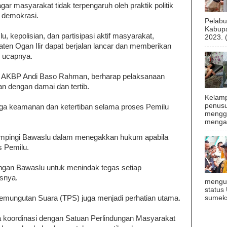
r masyarakat tidak terpengaruh oleh praktik politik
 demokrasi.
Pelab
Kabupa
, kepolisian, dan partisipasi aktif masyarakat,
2023. 
ten Ogan Ilir dapat berjalan lancar dan memberikan
" ucapnya.
ir, AKBP Andi Baso Rahman, berharap pelaksanaan
an dengan damai dan tertib.
Kelamp
penusu
ga keamanan dan ketertiban selama proses Pemilu
menggu
mengal
dampingi Bawaslu dalam menegakkan hukum apabila
s Pemilu.
engan Bawaslu untuk menindak tegas setiap
asnya.
mengu
status
emungutan Suara (TPS) juga menjadi perhatian utama.
sumeks
 koordinasi dengan Satuan Perlindungan Masyarakat