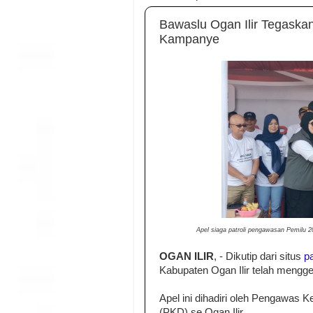
Bawaslu Ogan Ilir Tegaska
Kampanye
Apel siaga patroli pengawasan Pemilu 20
OGAN ILIR
, - Dikutip dari situs
pa
Kabupaten Ogan Ilir telah mengge
Apel ini dihadiri oleh Pengawas
(PKD) se Ogan Ilir.