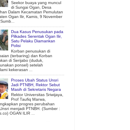
Seekor buaya yang muncul
di Sungai Ogan, Desa
uhan Dalam Kecamatan Pemulutan
ten Ogan Ilir, Kamis, 9 November
(Sumb...
Dua Kasus Penusukan pada
Pilkades Serentak Ogan Ilir,
Satu Pelaku Diamankan
Polisi
Korban penusukan di
aian (terbaring) dan Korban
kan di Serijabo (duduk,
nakan ponsel) setelah
ami kekerasan ...
Proses Ubah Status Unsri
Jadi PTNBH, Rektor Sebut
Masih di Sekretaris Negara
Rektor Universitas Sriwijaya,
Prof Taufiq Marwa,
ngkapkan progres perubahan
 Unsri menjadi PTNBH. (Sumber :
.co) OGAN ILIR ...