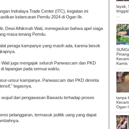
layak,
tingga
ngan Indralaya Trade Center (ITC), kegiatan ini
...
tikan kelancaran Pemilu 2024 di Ogan Ilir.
ir, Dewi Alhikmah Wati, menegaskan bahwa apel siaga
elang masa tenang Pemilu.
 alat peraga kampanye yang masih ada, karena besok
SUNGAI
gkapnya.
Pinan
Kecama
h Wati juga mengajak seluruh Panwascam dan PKD
Kamis (
di lapangan pada semua waktu.
unsur-unsur kampanye. Panwascam dan PKD diminta
tensif," tegasnya.
n wujud dari pengawasan Bawaslu terhadap proses
tanpa 
Kecam
Ogan I
nsi pelanggaran, termasuk politik uang yang dapat
tambahnya.