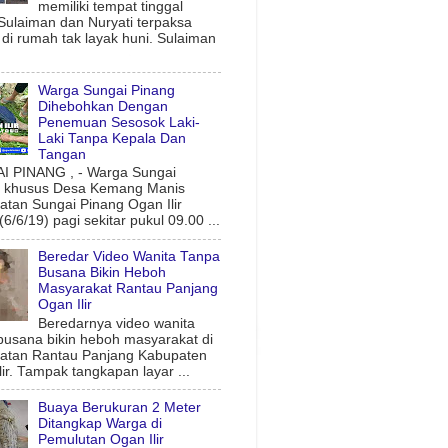
memiliki tempat tinggal
 Sulaiman dan Nuryati terpaksa
l di rumah tak layak huni. Sulaiman
Warga Sungai Pinang
Dihebohkan Dengan
Penemuan Sesosok Laki-
Laki Tanpa Kepala Dan
Tangan
 PINANG , - Warga Sungai
g khusus Desa Kemang Manis
tan Sungai Pinang Ogan Ilir
6/6/19) pagi sekitar pukul 09.00 ...
Beredar Video Wanita Tanpa
Busana Bikin Heboh
Masyarakat Rantau Panjang
Ogan Ilir
Beredarnya video wanita
busana bikin heboh masyarakat di
atan Rantau Panjang Kabupaten
lir. Tampak tangkapan layar ...
Buaya Berukuran 2 Meter
Ditangkap Warga di
Pemulutan Ogan Ilir