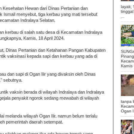
layak,
 Kesehatan Hewan dari Dinas Pertanian dan
tingga
k Ismail menyebut, tiga kerbau yang mati tersebut
...
Kecamatan Indralaya Selatan.
 kerbau di salah satu desa di Kecamatan Indralaya
" ungkapnya, Kamis, 18 April 2024.
ut, Dinas Pertanian dan Ketahanan Pangan Kabupaten
SUNGAI
ntik vaksinasi kepada sapi dan kerbau yang ada di
Pinan
Kecama
Kamis (
rbau dan sapi di Ogan Ilir yang divaksin oleh Dinas
" sebutnya.
ntik vaksin berada di wilayah Indralaya dan Indralaya
 gejala penyakit ngorok sedang mewabah di wilayah
tanpa 
Kecam
Ogan I
ai melanda wilayah Ogan Ilir, namun belum terlalu
leh pemerintah daerah setempat.