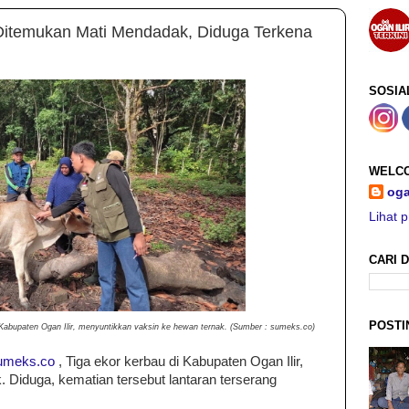
r Ditemukan Mati Mendadak, Diduga Terkena
SOSIA
WELCO
oga
Lihat p
CARI D
POSTI
Kabupaten Ogan Ilir, menyuntikkan vaksin ke hewan ternak. (Sumber : sumeks.co)
umeks.co
, Tiga ekor kerbau di Kabupaten Ogan Ilir,
 Diduga, kematian tersebut lantaran terserang