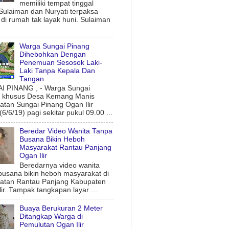
memiliki tempat tinggal
 Sulaiman dan Nuryati terpaksa
l di rumah tak layak huni. Sulaiman
Warga Sungai Pinang
Dihebohkan Dengan
Penemuan Sesosok Laki-
Laki Tanpa Kepala Dan
Tangan
 PINANG , - Warga Sungai
g khusus Desa Kemang Manis
tan Sungai Pinang Ogan Ilir
6/6/19) pagi sekitar pukul 09.00 ...
Beredar Video Wanita Tanpa
Busana Bikin Heboh
Masyarakat Rantau Panjang
Ogan Ilir
Beredarnya video wanita
busana bikin heboh masyarakat di
atan Rantau Panjang Kabupaten
lir. Tampak tangkapan layar ...
Buaya Berukuran 2 Meter
Ditangkap Warga di
Pemulutan Ogan Ilir