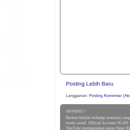
Posting Lebih Baru
Langganan:
Posting Komentar (At
WARNING !
Berhati-hatilah terhadap penipuan yan
media sosial. Official Account OGAN 
YouTube menggunakan nama Ogan Ilir