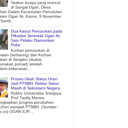
Seekor buaya yang muncul
di Sungai Ogan, Desa
uhan Dalam Kecamatan Pemulutan
ten Ogan Ilir, Kamis, 9 November
(Sumb...
Dua Kasus Penusukan pada
Pilkades Serentak Ogan Ilir,
Satu Pelaku Diamankan
Polisi
Korban penusukan di
aian (terbaring) dan Korban
kan di Serijabo (duduk,
nakan ponsel) setelah
ami kekerasan ...
Proses Ubah Status Unsri
Jadi PTNBH, Rektor Sebut
Masih di Sekretaris Negara
Rektor Universitas Sriwijaya,
Prof Taufiq Marwa,
ngkapkan progres perubahan
 Unsri menjadi PTNBH. (Sumber :
.co) OGAN ILIR ...