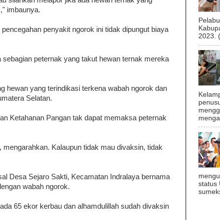
 silahkan melapor jika ada hewan ternak yang
k," imbaunya.
Pelab
Kabupa
 pencegahan penyakit ngorok ini tidak dipungut biaya
2023. 
 sebagian peternak yang takut hewan ternak mereka
ng hewan yang terindikasi terkena wabah ngorok dan
Kelamp
umatera Selatan.
penusu
menggu
 dan Ketahanan Pangan tak dapat memaksa peternak
mengal
 mengarahkan. Kalaupun tidak mau divaksin, tidak
mengu
sal Desa Sejaro Sakti, Kecamatan Indralaya bernama
status
dengan wabah ngorok.
sumeks
 ada 65 ekor kerbau dan alhamdulillah sudah divaksin