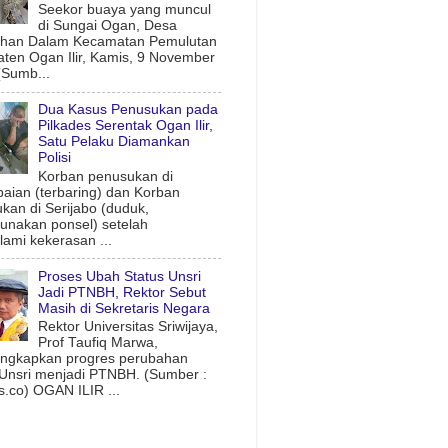
Seekor buaya yang muncul
di Sungai Ogan, Desa
uhan Dalam Kecamatan Pemulutan
ten Ogan Ilir, Kamis, 9 November
(Sumb...
Dua Kasus Penusukan pada
Pilkades Serentak Ogan Ilir,
Satu Pelaku Diamankan
Polisi
Korban penusukan di
aian (terbaring) dan Korban
kan di Serijabo (duduk,
nakan ponsel) setelah
ami kekerasan ...
Proses Ubah Status Unsri
Jadi PTNBH, Rektor Sebut
Masih di Sekretaris Negara
Rektor Universitas Sriwijaya,
Prof Taufiq Marwa,
ngkapkan progres perubahan
 Unsri menjadi PTNBH. (Sumber :
.co) OGAN ILIR ...