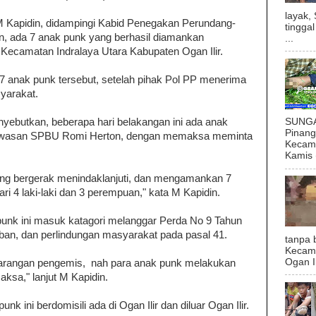
layak,
M Kapidin, didampingi Kabid Penegakan Perundang-
tingga
, ada 7 anak punk yang berhasil diamankan
...
ecamatan Indralaya Utara Kabupaten Ogan Ilir.
e 7 anak punk tersebut, setelah pihak Pol PP menerima
yarakat.
yebutkan, beberapa hari belakangan ini ada anak
SUNGAI
Pinan
kawasan SPBU Romi Herton, dengan memaksa meminta
Kecama
Kamis (
gsung bergerak menindaklanjuti, dan mengamankan 7
ari 4 laki-laki dan 3 perempuan," kata M Kapidin.
punk ini masuk katagori melanggar Perda No 9 Tahun
iban, dan perlindungan masyarakat pada pasal 41.
tanpa 
Kecam
Ogan I
 larangan pengemis, nah para anak punk melakukan
sa," lanjut M Kapidin.
nk ini berdomisili ada di Ogan Ilir dan diluar Ogan Ilir.