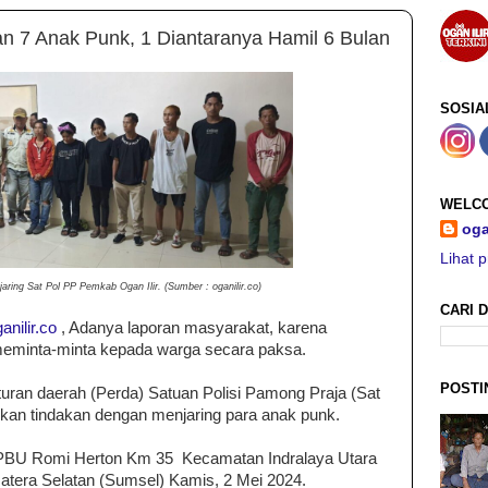
an 7 Anak Punk, 1 Diantaranya Hamil 6 Bulan
SOSIA
WELCO
oga
Lihat p
aring Sat Pol PP Pemkab Ogan Ilir. (Sumber : oganilir.co)
CARI D
anilir.co
, Adanya laporan masyarakat, karena
eminta-minta kepada warga secara paksa.
POSTI
ran daerah (Perda) Satuan Polisi Pamong Praja (Sat
kan tindakan dengan menjaring para anak punk.
BU Romi Herton Km 35 Kecamatan Indralaya Utara
atera Selatan (Sumsel) Kamis, 2 Mei 2024.