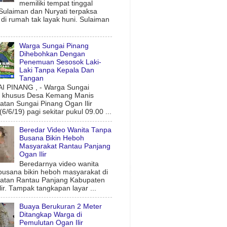
memiliki tempat tinggal
 Sulaiman dan Nuryati terpaksa
l di rumah tak layak huni. Sulaiman
Warga Sungai Pinang
Dihebohkan Dengan
Penemuan Sesosok Laki-
Laki Tanpa Kepala Dan
Tangan
 PINANG , - Warga Sungai
g khusus Desa Kemang Manis
tan Sungai Pinang Ogan Ilir
6/6/19) pagi sekitar pukul 09.00 ...
Beredar Video Wanita Tanpa
Busana Bikin Heboh
Masyarakat Rantau Panjang
Ogan Ilir
Beredarnya video wanita
busana bikin heboh masyarakat di
atan Rantau Panjang Kabupaten
lir. Tampak tangkapan layar ...
Buaya Berukuran 2 Meter
Ditangkap Warga di
Pemulutan Ogan Ilir