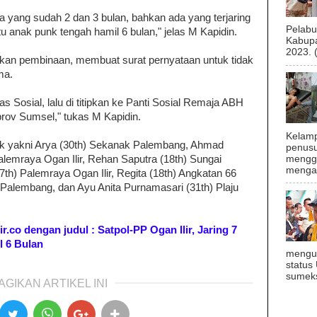
ada yang sudah 2 dan 3 bulan, bahkan ada yang terjaring
Pelab
tu anak punk tengah hamil 6 bulan," jelas M Kapidin.
Kabupa
2023. 
ukan pembinaan, membuat surat pernyataan untuk tidak
ma.
as Sosial, lalu di titipkan ke Panti Sosial Remaja ABH
ov Sumsel," tukas M Kapidin.
Kelamp
 yakni Arya (30th) Sekanak Palembang, Ahmad
penusu
menggu
alemraya Ogan Ilir, Rehan Saputra (18th) Sungai
mengal
7th) Palemraya Ogan Ilir, Regita (18th) Angkatan 66
Palembang, dan Ayu Anita Purnamasari (31th) Plaju
lir.co dengan judul : Satpol-PP Ogan Ilir, Jaring 7
l 6 Bulan
mengu
status
sumeks
AGIKAN ARTIKEL INI