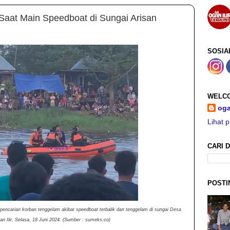
Saat Main Speedboat di Sungai Arisan
SOSIA
WELCO
oga
Lihat p
CARI D
POSTI
encarian korban tenggelam akibat speedboat terbalik dan tenggelam di sungai Desa
an Ilir, Selasa, 18 Juni 2024. (Sumber : sumeks.co)