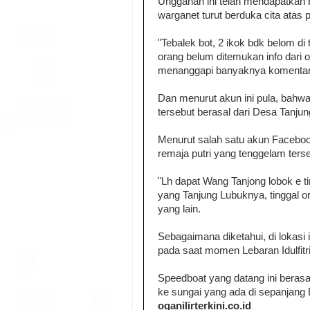
Unggahan ini telah mendapatkan 
warganet turut berduka cita atas 
"Tebalek bot, 2 ikok bdk belom di 
orang belum ditemukan info dari or
menanggapi banyaknya komentar
Dan menurut akun ini pula, bahwa
tersebut berasal dari Desa Tanju
Menurut salah satu akun Faceboo
remaja putri yang tenggelam terse
"Lh dapat Wang Tanjong lobok e ti
yang Tanjung Lubuknya, tinggal o
yang lain.
Sebagaimana diketahui, di lokas
pada saat momen Lebaran Idulfitr
Speedboat yang datang ini beras
ke sungai yang ada di sepanjang
oganilirterkini.co.id