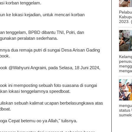
asi korban tenggelam.
Pelab
jun ke lokasi kejadian, untuk mencari korban
Kabupa
2023. 
n tenggelam, BPBD dibantu TNI, Polri, dan
gunakan peralatan sederhana.
amnya dua remaja putri di sungai Desa Arisan Gading
ebook.
Kelamp
penusu
menggu
book @Wahyuni Angraini, pada Selasa, 18 Juni 2024,
mengal
ok ini memposting sebuah foto suasana di sungai
kan lokasi tenggelamnya speedboat.
nuliskan sebuah kalimat ucapan berbelasungkawa atas
mengu
dboat.
status
sumeks
emoga Cepat betemu oo ya Allah," tulisnya.