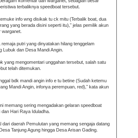
beragam komentar dari warganet, sebagian besar
peristiwa terbaliknya speedboat tersebut.
temuke info wng disikak tu ck mitu (Terbalik boat, dua
ang yang berada disini seperti itu)," jelas pemilik akun
 warganet.
 remaja putri yang dinyatakan hilang tenggelam
ng Lubuk dan Desa Mandi Angin.
k yang mengomentari unggahan tersebut, salah satu
but telah ditemukan.
nggal bdk mandi angin info e tu betine (Sudah ketemu
rang Mandi Angin, infonya perempuan, red)," kata akun
i ini memang sering mengadakan gelaran speedboat
i dan Hari Raya Iduladha.
al dari daerah Pemulutan yang memang sengaja datang
 Desa Tanjung Agung hingga Desa Arisan Gading.