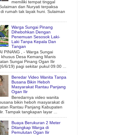
memiliki tempat tinggal
 Sulaiman dan Nuryati terpaksa
l di rumah tak layak huni. Sulaiman
Warga Sungai Pinang
Dihebohkan Dengan
Penemuan Sesosok Laki-
Laki Tanpa Kepala Dan
Tangan
 PINANG , - Warga Sungai
g khusus Desa Kemang Manis
tan Sungai Pinang Ogan Ilir
6/6/19) pagi sekitar pukul 09.00 ...
Beredar Video Wanita Tanpa
Busana Bikin Heboh
Masyarakat Rantau Panjang
Ogan Ilir
Beredarnya video wanita
busana bikin heboh masyarakat di
atan Rantau Panjang Kabupaten
lir. Tampak tangkapan layar ...
Buaya Berukuran 2 Meter
Ditangkap Warga di
Pemulutan Ogan Ilir