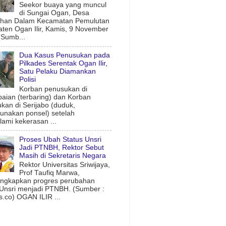
Seekor buaya yang muncul
di Sungai Ogan, Desa
uhan Dalam Kecamatan Pemulutan
ten Ogan Ilir, Kamis, 9 November
(Sumb...
Dua Kasus Penusukan pada
Pilkades Serentak Ogan Ilir,
Satu Pelaku Diamankan
Polisi
Korban penusukan di
aian (terbaring) dan Korban
kan di Serijabo (duduk,
nakan ponsel) setelah
ami kekerasan ...
Proses Ubah Status Unsri
Jadi PTNBH, Rektor Sebut
Masih di Sekretaris Negara
Rektor Universitas Sriwijaya,
Prof Taufiq Marwa,
ngkapkan progres perubahan
 Unsri menjadi PTNBH. (Sumber :
.co) OGAN ILIR ...