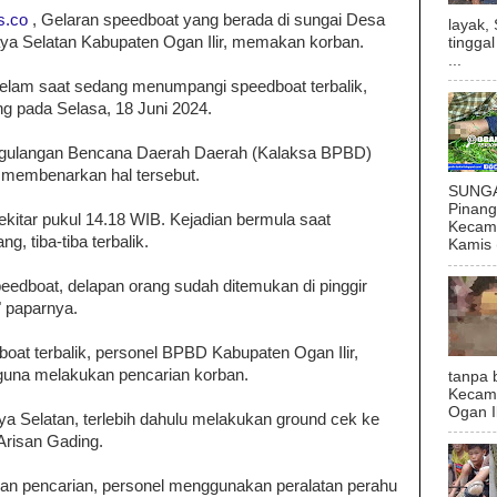
s.co
, Gelaran speedboat yang berada di sungai Desa
layak,
ya Selatan Kabupaten Ogan Ilir, memakan korban.
tingga
...
ggelam saat sedang menumpangi speedboat terbalik,
g pada Selasa, 18 Juni 2024.
gulangan Bencana Daerah Daerah (Kalaksa BPBD)
, membenarkan hal tersebut.
SUNGAI
Pinan
 sekitar pukul 14.18 WIB. Kejadian bermula saat
Kecama
, tiba-tiba terbalik.
Kamis (
eedboat, delapan orang sudah ditemukan di pinggir
" paparnya.
at terbalik, personel BPBD Kabupaten Ogan Ilir,
 guna melakukan pencarian korban.
tanpa 
Kecam
Ogan I
 Selatan, terlebih dahulu melakukan ground cek ke
Arisan Gading.
an pencarian, personel menggunakan peralatan perahu