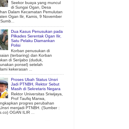
Seekor buaya yang muncul
di Sungai Ogan, Desa
uhan Dalam Kecamatan Pemulutan
ten Ogan Ilir, Kamis, 9 November
(Sumb...
Dua Kasus Penusukan pada
Pilkades Serentak Ogan Ilir,
Satu Pelaku Diamankan
Polisi
Korban penusukan di
aian (terbaring) dan Korban
kan di Serijabo (duduk,
nakan ponsel) setelah
ami kekerasan ...
Proses Ubah Status Unsri
Jadi PTNBH, Rektor Sebut
Masih di Sekretaris Negara
Rektor Universitas Sriwijaya,
Prof Taufiq Marwa,
ngkapkan progres perubahan
 Unsri menjadi PTNBH. (Sumber :
.co) OGAN ILIR ...