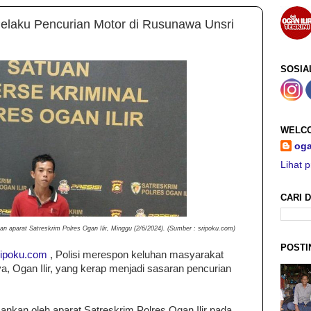
Pelaku Pencurian Motor di Rusunawa Unsri
SOSIA
WELCO
oga
Lihat p
CARI D
 aparat Satreskrim Polres Ogan Ilir, Minggu (2/6/2024). (Sumber : sripoku.com)
POSTI
ripoku.com
, Polisi merespon keluhan masyarakat
, Ogan Ilir, yang kerap menjadi sasaran pencurian
nkan oleh aparat Satreskrim Polres Ogan Ilir pada