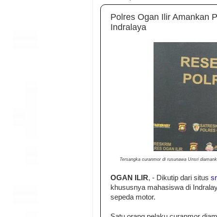
Polres Ogan Ilir Amankan 
Indralaya
Tersangka curanmor di rusunawa Unsri diamankan
OGAN ILIR
, - Dikutip dari situs
s
khususnya mahasiswa di Indralaya
sepeda motor.
Satu orang pelaku curanmor diama