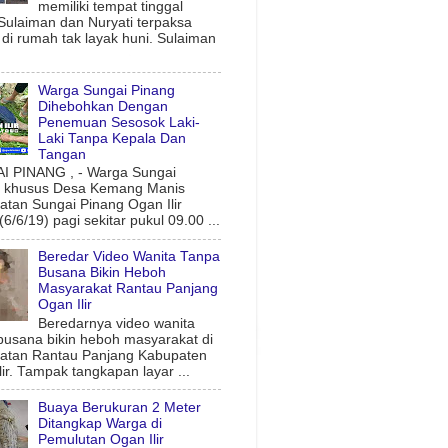
memiliki tempat tinggal
 Sulaiman dan Nuryati terpaksa
l di rumah tak layak huni. Sulaiman
Warga Sungai Pinang
Dihebohkan Dengan
Penemuan Sesosok Laki-
Laki Tanpa Kepala Dan
Tangan
 PINANG , - Warga Sungai
g khusus Desa Kemang Manis
tan Sungai Pinang Ogan Ilir
6/6/19) pagi sekitar pukul 09.00 ...
Beredar Video Wanita Tanpa
Busana Bikin Heboh
Masyarakat Rantau Panjang
Ogan Ilir
Beredarnya video wanita
busana bikin heboh masyarakat di
atan Rantau Panjang Kabupaten
lir. Tampak tangkapan layar ...
Buaya Berukuran 2 Meter
Ditangkap Warga di
Pemulutan Ogan Ilir