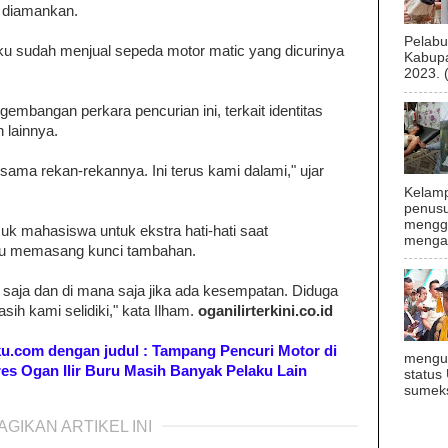
l diamankan.
Pelab
u sudah menjual sepeda motor matic yang dicurinya
Kabupa
2023. 
embangan perkara pencurian ini, terkait identitas
 lainnya.
ama rekan-rekannya. Ini terus kami dalami," ujar
Kelamp
penusu
menggu
k mahasiswa untuk ekstra hati-hati saat
mengal
rlu memasang kunci tambahan.
n saja dan di mana saja jika ada kesempatan. Diduga
ih kami selidiki," kata Ilham.
oganilirterkini.co.id
poku.com dengan judul : Tampang Pencuri Motor di
mengu
es Ogan Ilir Buru Masih Banyak Pelaku Lain
status
sumeks
AGIKAN ARTIKEL INI