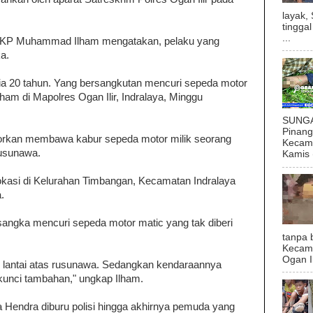
layak,
tingga
...
, AKP Muhammad Ilham mengatakan, pelaku yang
ka.
a 20 tahun. Yang bersangkutan mencuri sepeda motor
ham di Mapolres Ogan Ilir, Indralaya, Minggu
SUNGAI
Pinan
aporkan membawa kabur sepeda motor milik seorang
Kecama
rusunawa.
Kamis (
lokasi di Kelurahan Timbangan, Kecamatan Indralaya
.
sangka mencuri sepeda motor matic yang tak diberi
tanpa 
Kecam
Ogan I
 di lantai atas rusunawa. Sedangkan kendaraannya
i kunci tambahan," ungkap Ilham.
 Hendra diburu polisi hingga akhirnya pemuda yang