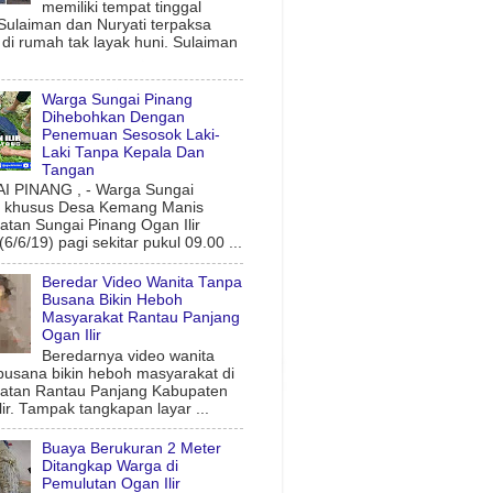
memiliki tempat tinggal
 Sulaiman dan Nuryati terpaksa
l di rumah tak layak huni. Sulaiman
Warga Sungai Pinang
Dihebohkan Dengan
Penemuan Sesosok Laki-
Laki Tanpa Kepala Dan
Tangan
 PINANG , - Warga Sungai
g khusus Desa Kemang Manis
tan Sungai Pinang Ogan Ilir
6/6/19) pagi sekitar pukul 09.00 ...
Beredar Video Wanita Tanpa
Busana Bikin Heboh
Masyarakat Rantau Panjang
Ogan Ilir
Beredarnya video wanita
busana bikin heboh masyarakat di
atan Rantau Panjang Kabupaten
lir. Tampak tangkapan layar ...
Buaya Berukuran 2 Meter
Ditangkap Warga di
Pemulutan Ogan Ilir