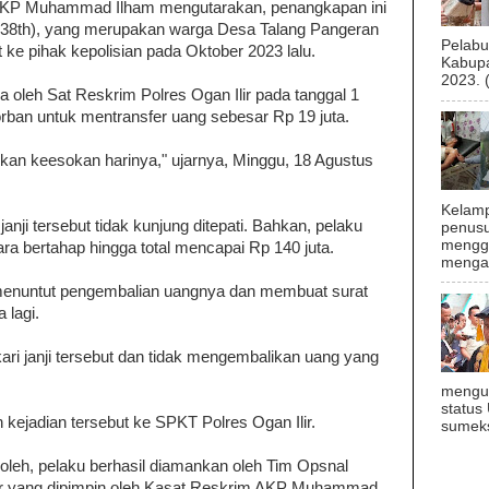
, AKP Muhammad Ilham mengutarakan, penangkapan ini
i (38th), yang merupakan warga Desa Talang Pangeran
Pelab
 ke pihak kepolisian pada Oktober 2023 lalu.
Kabupa
2023. 
a oleh Sat Reskrim Polres Ogan Ilir pada tanggal 1
rban untuk mentransfer uang sebesar Rp 19 juta.
kan keesokan harinya," ujarnya, Minggu, 18 Agustus
Kelamp
janji tersebut tidak kunjung ditepati. Bahkan, pelaku
penusu
menggu
ra bertahap hingga total mencapai Rp 140 juta.
mengal
 menuntut pengembalian uangnya dan membuat surat
 lagi.
ri janji tersebut dan tidak mengembalikan uang yang
mengu
status
 kejadian tersebut ke SPKT Polres Ogan Ilir.
sumeks
oleh, pelaku berhasil diamankan oleh Tim Opsnal
lir yang dipimpin oleh Kasat Reskrim AKP Muhammad