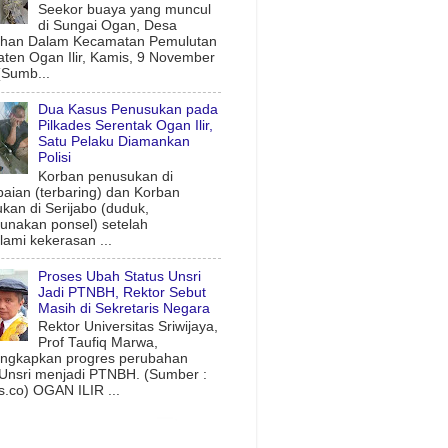
Seekor buaya yang muncul
di Sungai Ogan, Desa
uhan Dalam Kecamatan Pemulutan
ten Ogan Ilir, Kamis, 9 November
(Sumb...
Dua Kasus Penusukan pada
Pilkades Serentak Ogan Ilir,
Satu Pelaku Diamankan
Polisi
Korban penusukan di
aian (terbaring) dan Korban
kan di Serijabo (duduk,
nakan ponsel) setelah
ami kekerasan ...
Proses Ubah Status Unsri
Jadi PTNBH, Rektor Sebut
Masih di Sekretaris Negara
Rektor Universitas Sriwijaya,
Prof Taufiq Marwa,
ngkapkan progres perubahan
 Unsri menjadi PTNBH. (Sumber :
.co) OGAN ILIR ...