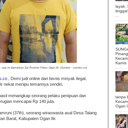
layak,
tingga
...
SUNGAI
Pinan
Kecama
Kamis (
 saat ini diamankan Sat Reskrim Polres Ogan Ilir. (Sumber : sumeks.co)
s.co
, Demi judi online dan bisnis minyak ilegal,
lir nekat menipu temannya sendiri.
rhasil menangkap seorang pelaku penipuan dan
tanpa 
rugian mencapai Rp 140 juta.
Kecam
Ogan I
amruni (37th), seorang wiraswasta asal Desa Talang
an Barat, Kabupaten Ogan Ilir.