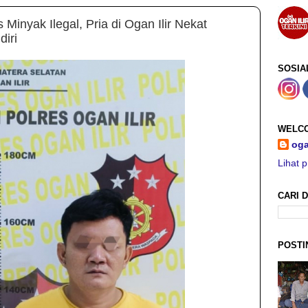
 Minyak Ilegal, Pria di Ogan Ilir Nekat
iri
SOSIA
WELCO
oga
Lihat p
CARI D
POSTI