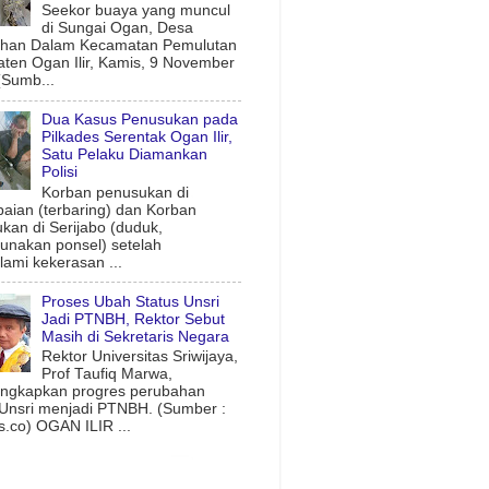
Seekor buaya yang muncul
di Sungai Ogan, Desa
uhan Dalam Kecamatan Pemulutan
ten Ogan Ilir, Kamis, 9 November
(Sumb...
Dua Kasus Penusukan pada
Pilkades Serentak Ogan Ilir,
Satu Pelaku Diamankan
Polisi
Korban penusukan di
aian (terbaring) dan Korban
kan di Serijabo (duduk,
nakan ponsel) setelah
ami kekerasan ...
Proses Ubah Status Unsri
Jadi PTNBH, Rektor Sebut
Masih di Sekretaris Negara
Rektor Universitas Sriwijaya,
Prof Taufiq Marwa,
ngkapkan progres perubahan
 Unsri menjadi PTNBH. (Sumber :
.co) OGAN ILIR ...