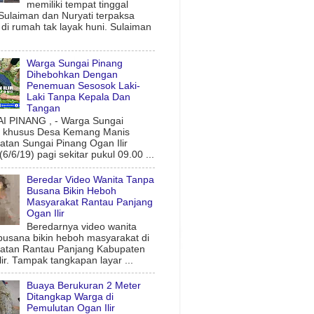
memiliki tempat tinggal
 Sulaiman dan Nuryati terpaksa
l di rumah tak layak huni. Sulaiman
Warga Sungai Pinang
Dihebohkan Dengan
Penemuan Sesosok Laki-
Laki Tanpa Kepala Dan
Tangan
 PINANG , - Warga Sungai
g khusus Desa Kemang Manis
tan Sungai Pinang Ogan Ilir
6/6/19) pagi sekitar pukul 09.00 ...
Beredar Video Wanita Tanpa
Busana Bikin Heboh
Masyarakat Rantau Panjang
Ogan Ilir
Beredarnya video wanita
busana bikin heboh masyarakat di
atan Rantau Panjang Kabupaten
lir. Tampak tangkapan layar ...
Buaya Berukuran 2 Meter
Ditangkap Warga di
Pemulutan Ogan Ilir