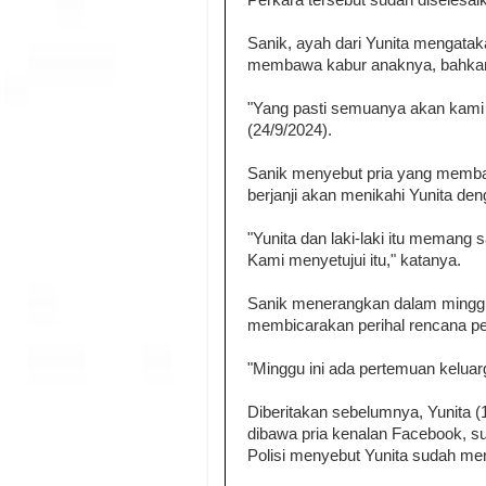
Perkara tersebut sudah diselesai
Sanik, ayah dari Yunita mengata
membawa kabur anaknya, bahkan o
"Yang pasti semuanya akan kami 
(24/9/2024).
Sanik menyebut pria yang memba
berjanji akan menikahi Yunita den
"Yunita dan laki-laki itu memang 
Kami menyetujui itu," katanya.
Sanik menerangkan dalam minggu 
membicarakan perihal rencana pe
"Minggu ini ada pertemuan kelua
Diberitakan sebelumnya, Yunita (1
dibawa pria kenalan Facebook, sud
Polisi menyebut Yunita sudah me