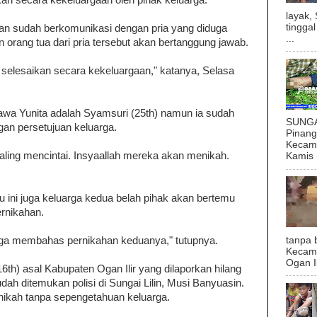
kan secara kekeluargaan oleh pihak keluarga.
layak,
tingga
kan sudah berkomunikasi dengan pria yang diduga
...
rang tua dari pria tersebut akan bertanggung jawab.
selesaikan secara kekeluargaan," katanya, Selasa
wa Yunita adalah Syamsuri (25th) namun ia sudah
SUNGAI
gan persetujuan keluarga.
Pinan
Kecama
saling mencintai. Insyaallah mereka akan menikah.
Kamis (
ini juga keluarga kedua belah pihak akan bertemu
rnikahan.
tanpa 
rga membahas pernikahan keduanya," tutupnya.
Kecam
Ogan I
6th) asal Kabupaten Ogan Ilir yang dilaporkan hilang
ah ditemukan polisi di Sungai Lilin, Musi Banyuasin.
nikah tanpa sepengetahuan keluarga.