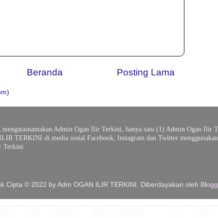
Beranda
Posting Lama
om)
g mengatasnamakan Admin Ogan Ilir Terkini, hanya satu (1) Admin Ogan Ilir T
ILIR TERKINI di media sosial Facebook, Instagram dan Twitter menggunakan 
 Terkini
k Cipta © 2022 by Adm OGAN ILIR TERKINI. Diberdayakan oleh
Blogg