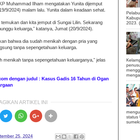
 AKP Muhammad Ilham mengatakan Yunita dijemput
 (19/9/2024) malam lalu. Yunita dalam keadaan sehat.
Pelab
Kabupa
a temukan dan kita jemput di Sungai Lilin. Sekarang
2023. 
nunggu keluarga," katanya, Jumat (20/9/2024).
takan bahwa dia sudah menikah dengan pria yang
sung tanpa sepengetahuan keluarga.
h menikah tanpa sepengetahuan keluarganya," jelas
Kelamp
penusu
menggu
mengal
ik.com dengan judul : Kasus Gadis 16 Tahun di Ogan
argaan
AGIKAN ARTIKEL INI
mengu
status
sumeks
tember 25, 2024