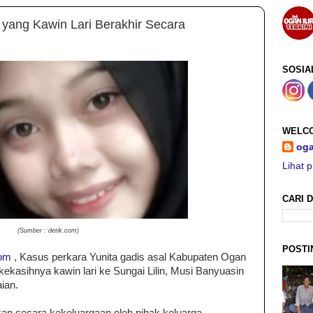
r yang Kawin Lari Berakhir Secara
SOSIA
WELCO
oga
Lihat p
CARI D
(Sumber : detik.com)
POSTI
com
, Kasus perkara Yunita gadis asal Kabupaten Ogan
 kekasihnya kawin lari ke Sungai Lilin, Musi Banyuasin
ian.