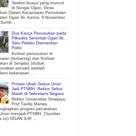
Seekor buaya yang muncul
di Sungai Ogan, Desa
uhan Dalam Kecamatan Pemulutan
ten Ogan Ilir, Kamis, 9 November
(Sumb...
Dua Kasus Penusukan pada
Pilkades Serentak Ogan Ilir,
Satu Pelaku Diamankan
Polisi
Korban penusukan di
aian (terbaring) dan Korban
kan di Serijabo (duduk,
nakan ponsel) setelah
ami kekerasan ...
Proses Ubah Status Unsri
Jadi PTNBH, Rektor Sebut
Masih di Sekretaris Negara
Rektor Universitas Sriwijaya,
Prof Taufiq Marwa,
ngkapkan progres perubahan
 Unsri menjadi PTNBH. (Sumber :
.co) OGAN ILIR ...