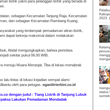
n listrik yakni para pelanggan listrik yang berada di
wi.
Pelab
Kabupa
Selatan, sebagian Kecamatan Tanjung Raja, Kecamatan
2023. 
aman, dan sebagian Kecamatan Rambang Kuang.
arakat yang terdampak pemadaman aliran listrik,
ami dapat bekerja maksimal dalam melakukan
Kelamp
ubuk, Abdal mengungkapkan, bahwa peristiwa
penusu
menggu
terjadi sekitar pukul 06.00 WIB.
mengal
laya menuju Muara Meranjat. Tiba di lokasi menabrak
s lalu lintas di lokasi kejadian sempat alami
dibantu oleh para petugas.
oganilirterkini.co.id
mengu
status
eks.co dengan judul : Tiang Listrik di Tanjung Lubuk
sumeks
 Terpaksa Lakukan Pemadaman Mendadak