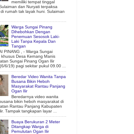
memiliki tempat tinggal
 Sulaiman dan Nuryati terpaksa
l di rumah tak layak huni. Sulaiman
Warga Sungai Pinang
Dihebohkan Dengan
Penemuan Sesosok Laki-
Laki Tanpa Kepala Dan
Tangan
 PINANG , - Warga Sungai
g khusus Desa Kemang Manis
tan Sungai Pinang Ogan Ilir
6/6/19) pagi sekitar pukul 09.00 ...
Beredar Video Wanita Tanpa
Busana Bikin Heboh
Masyarakat Rantau Panjang
Ogan Ilir
Beredarnya video wanita
busana bikin heboh masyarakat di
atan Rantau Panjang Kabupaten
lir. Tampak tangkapan layar ...
Buaya Berukuran 2 Meter
Ditangkap Warga di
Pemulutan Ogan Ilir