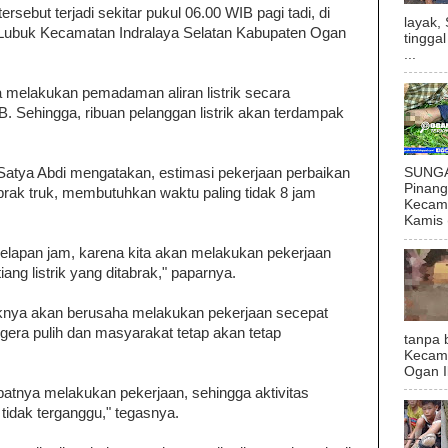
ersebut terjadi sekitar pukul 06.00 WIB pagi tadi, di
layak,
 Lubuk Kecamatan Indralaya Selatan Kabupaten Ogan
tingga
...
a melakukan pemadaman aliran listrik secara
. Sehingga, ribuan pelanggan listrik akan terdampak
 Satya Abdi mengatakan, estimasi pekerjaan perbaikan
SUNGAI
Pinan
tabrak truk, membutuhkan waktu paling tidak 8 jam
Kecama
Kamis (
delapan jam, karena kita akan melakukan pekerjaan
ang listrik yang ditabrak," paparnya.
haknya akan berusaha melakukan pekerjaan secepat
segera pulih dan masyarakat tetap akan tetap
tanpa 
Kecam
Ogan I
atnya melakukan pekerjaan, sehingga aktivitas
tidak terganggu," tegasnya.