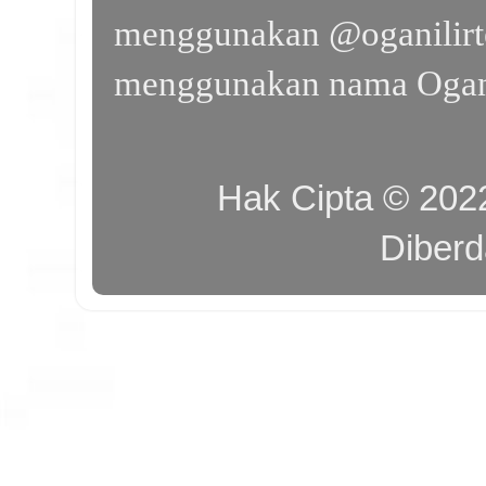
menggunakan @oganilirte
menggunakan nama Ogan I
Hak Cipta © 20
Diber