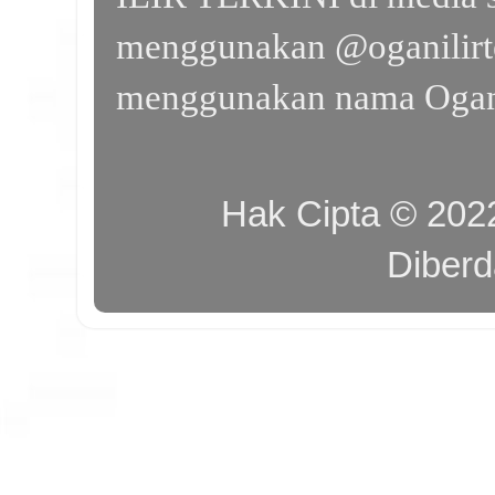
menggunakan @oganilirte
menggunakan nama Ogan I
Hak Cipta © 20
Diber