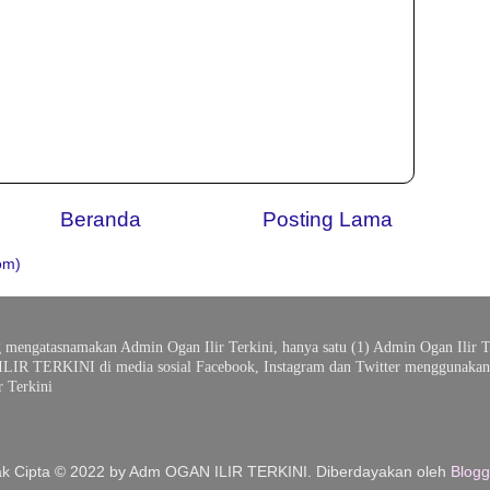
Beranda
Posting Lama
om)
g mengatasnamakan Admin Ogan Ilir Terkini, hanya satu (1) Admin Ogan Ilir T
ILIR TERKINI di media sosial Facebook, Instagram dan Twitter menggunakan 
 Terkini
k Cipta © 2022 by Adm OGAN ILIR TERKINI. Diberdayakan oleh
Blogg