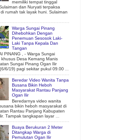
memiliki tempat tinggal
 Sulaiman dan Nuryati terpaksa
l di rumah tak layak huni. Sulaiman
Warga Sungai Pinang
Dihebohkan Dengan
Penemuan Sesosok Laki-
Laki Tanpa Kepala Dan
Tangan
 PINANG , - Warga Sungai
g khusus Desa Kemang Manis
tan Sungai Pinang Ogan Ilir
6/6/19) pagi sekitar pukul 09.00 ...
Beredar Video Wanita Tanpa
Busana Bikin Heboh
Masyarakat Rantau Panjang
Ogan Ilir
Beredarnya video wanita
busana bikin heboh masyarakat di
atan Rantau Panjang Kabupaten
lir. Tampak tangkapan layar ...
Buaya Berukuran 2 Meter
Ditangkap Warga di
Pemulutan Ogan Ilir