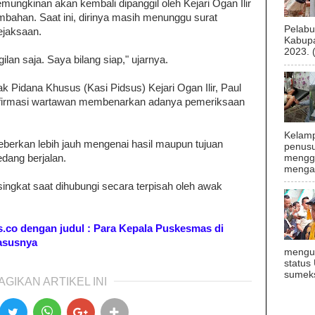
mungkinan akan kembali dipanggil oleh Kejari Ogan Ilir
bahan. Saat ini, dirinya masih menunggu surat
Pelab
ejaksaan.
Kabupa
2023. 
an saja. Saya bilang siap," ujarnya.
k Pidana Khusus (Kasi Pidsus) Kejari Ogan Ilir, Paul
konfirmasi wartawan membenarkan adanya pemeriksaan
Kelamp
erkan lebih jauh mengenai hasil maupun tujuan
penusu
menggu
edang berjalan.
mengal
singkat saat dihubungi secara terpisah oleh awak
pos.co dengan judul : Para Kepala Puskesmas di
Kasusnya
mengu
status
sumeks
AGIKAN ARTIKEL INI