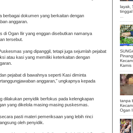
layak,
tingga
 berbagai dokumen yang berkaitan dengan
...
aban anggaran.
 di Ogan Ilir yang enggan disebutkan namanya
n tersebut.
uskesmas yang dipanggil, tetapi juga sejumlah pejabat
SUNGAI
Pinan
si atau kasi yang memiliki keterkaitan dengan
Kecama
garan.
Kamis (
an pejabat di bawahnya seperti Kasi diminta
anggungjawaban anggaran," ungkapnya kepada
g dilakukan penyidik berfokus pada kelengkapan
tanpa 
gan yang dikelola masing-masing puskesmas.
Kecam
Ogan I
ecara pasti materi pemeriksaan yang lebih rinci
langsung oleh penyidik.