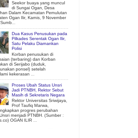
Seekor buaya yang muncul
di Sungai Ogan, Desa
uhan Dalam Kecamatan Pemulutan
ten Ogan Ilir, Kamis, 9 November
(Sumb...
Dua Kasus Penusukan pada
Pilkades Serentak Ogan Ilir,
Satu Pelaku Diamankan
Polisi
Korban penusukan di
aian (terbaring) dan Korban
kan di Serijabo (duduk,
nakan ponsel) setelah
ami kekerasan ...
Proses Ubah Status Unsri
Jadi PTNBH, Rektor Sebut
Masih di Sekretaris Negara
Rektor Universitas Sriwijaya,
Prof Taufiq Marwa,
ngkapkan progres perubahan
 Unsri menjadi PTNBH. (Sumber :
.co) OGAN ILIR ...