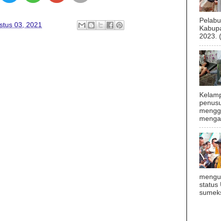
Pelab
stus 03, 2021
Kabupa
2023. 
Kelamp
penusu
menggu
mengal
mengu
status
sumeks