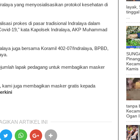
dralaya yang menyosialisasikan protokol kesehatan di
layak,
tingga
...
lisasi prokes di pasar tradisional Indralaya dalam
ovid-19," kata Kapolsek Indralaya, AKP Muhammad
ralaya juga bersama Koramil 402-07/Indralaya, BPBD,
SUNGAI
aya.
Pinan
Kecama
ejumlah lapak pedagang untuk membagikan masker
Kamis (
s, kami juga membagikan masker gratis kepada
erkini
tanpa 
Kecam
Ogan I
AGIKAN ARTIKEL INI