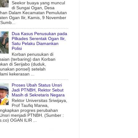
Seekor buaya yang muncul
di Sungai Ogan, Desa
uhan Dalam Kecamatan Pemulutan
ten Ogan Ilir, Kamis, 9 November
(Sumb...
Dua Kasus Penusukan pada
Pilkades Serentak Ogan Ilir,
Satu Pelaku Diamankan
Polisi
Korban penusukan di
aian (terbaring) dan Korban
kan di Serijabo (duduk,
nakan ponsel) setelah
ami kekerasan ...
Proses Ubah Status Unsri
Jadi PTNBH, Rektor Sebut
Masih di Sekretaris Negara
Rektor Universitas Sriwijaya,
Prof Taufiq Marwa,
ngkapkan progres perubahan
 Unsri menjadi PTNBH. (Sumber :
.co) OGAN ILIR ...