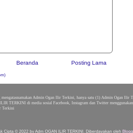
Beranda
Posting Lama
om)
g mengatasnamakan Admin Ogan Ilir Terkini, hanya satu (1) Admin Ogan Ilir T
ILIR TERKINI di media sosial Facebook, Instagram dan Twitter menggunakan 
 Terkini
k Cipta © 2022 by Adm OGAN ILIR TERKINI. Diberdayakan oleh
Blogg