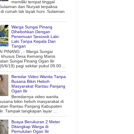
memiliki tempat tinggal
 Sulaiman dan Nuryati terpaksa
l di rumah tak layak huni. Sulaiman
Warga Sungai Pinang
Dihebohkan Dengan
Penemuan Sesosok Laki-
Laki Tanpa Kepala Dan
Tangan
 PINANG , - Warga Sungai
g khusus Desa Kemang Manis
tan Sungai Pinang Ogan Ilir
6/6/19) pagi sekitar pukul 09.00 ...
Beredar Video Wanita Tanpa
Busana Bikin Heboh
Masyarakat Rantau Panjang
Ogan Ilir
Beredarnya video wanita
busana bikin heboh masyarakat di
atan Rantau Panjang Kabupaten
lir. Tampak tangkapan layar ...
Buaya Berukuran 2 Meter
Ditangkap Warga di
Pemulutan Ogan Ilir