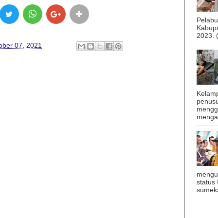
Pelab
Kabupa
2023. 
ober 07, 2021
Kelamp
penusu
menggu
mengal
mengu
status
sumeks