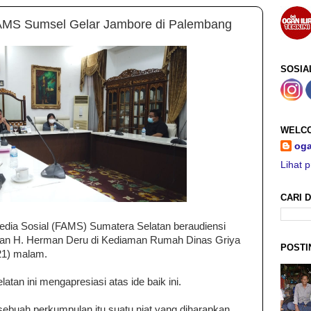
FAMS Sumsel Gelar Jambore di Palembang
SOSIA
WELCO
oga
Lihat p
CARI D
edia Sosial (FAMS) Sumatera Selatan beraudiensi
tan H. Herman Deru di Kediaman Rumah Dinas Griya
POSTI
21) malam.
tan ini mengapresiasi atas ide baik ini.
i sebuah perkumpulan itu suatu niat yang diharapkan