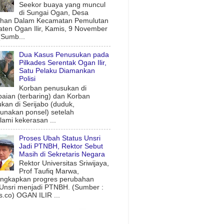
Seekor buaya yang muncul
di Sungai Ogan, Desa
uhan Dalam Kecamatan Pemulutan
ten Ogan Ilir, Kamis, 9 November
(Sumb...
Dua Kasus Penusukan pada
Pilkades Serentak Ogan Ilir,
Satu Pelaku Diamankan
Polisi
Korban penusukan di
aian (terbaring) dan Korban
kan di Serijabo (duduk,
nakan ponsel) setelah
ami kekerasan ...
Proses Ubah Status Unsri
Jadi PTNBH, Rektor Sebut
Masih di Sekretaris Negara
Rektor Universitas Sriwijaya,
Prof Taufiq Marwa,
ngkapkan progres perubahan
 Unsri menjadi PTNBH. (Sumber :
.co) OGAN ILIR ...