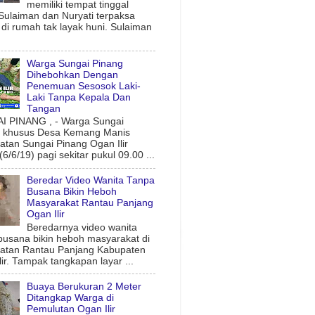
memiliki tempat tinggal
 Sulaiman dan Nuryati terpaksa
l di rumah tak layak huni. Sulaiman
Warga Sungai Pinang
Dihebohkan Dengan
Penemuan Sesosok Laki-
Laki Tanpa Kepala Dan
Tangan
 PINANG , - Warga Sungai
g khusus Desa Kemang Manis
tan Sungai Pinang Ogan Ilir
6/6/19) pagi sekitar pukul 09.00 ...
Beredar Video Wanita Tanpa
Busana Bikin Heboh
Masyarakat Rantau Panjang
Ogan Ilir
Beredarnya video wanita
busana bikin heboh masyarakat di
atan Rantau Panjang Kabupaten
lir. Tampak tangkapan layar ...
Buaya Berukuran 2 Meter
Ditangkap Warga di
Pemulutan Ogan Ilir