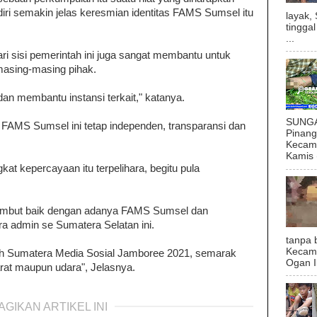
iri semakin jelas keresmian identitas FAMS Sumsel itu
layak,
tingga
...
i sisi pemerintah ini juga sangat membantu untuk
masing-masing pihak.
n membantu instansi terkait," katanya.
SUNGAI
FAMS Sumsel ini tetap independen, transparansi dan
Pinan
Kecama
Kamis (
gkat kepercayaan itu terpelihara, begitu pula
yambut baik dengan adanya FAMS Sumsel dan
 admin se Sumatera Selatan ini.
tanpa 
Kecam
h Sumatera Media Sosial Jamboree 2021, semarak
Ogan I
rat maupun udara", Jelasnya.
AGIKAN ARTIKEL INI