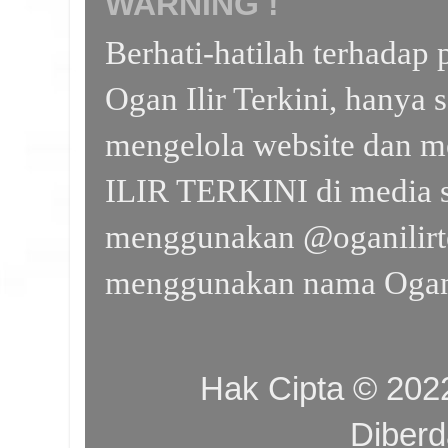
WARNING !
Berhati-hatilah terhada
Ogan Ilir Terkini, hanya 
mengelola website dan m
ILIR TERKINI di media s
menggunakan @oganilirte
menggunakan nama Ogan I
Hak Cipta © 20
Diber