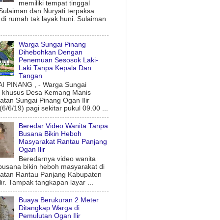
memiliki tempat tinggal
 Sulaiman dan Nuryati terpaksa
l di rumah tak layak huni. Sulaiman
Warga Sungai Pinang
Dihebohkan Dengan
Penemuan Sesosok Laki-
Laki Tanpa Kepala Dan
Tangan
 PINANG , - Warga Sungai
g khusus Desa Kemang Manis
tan Sungai Pinang Ogan Ilir
6/6/19) pagi sekitar pukul 09.00 ...
Beredar Video Wanita Tanpa
Busana Bikin Heboh
Masyarakat Rantau Panjang
Ogan Ilir
Beredarnya video wanita
busana bikin heboh masyarakat di
atan Rantau Panjang Kabupaten
lir. Tampak tangkapan layar ...
Buaya Berukuran 2 Meter
Ditangkap Warga di
Pemulutan Ogan Ilir