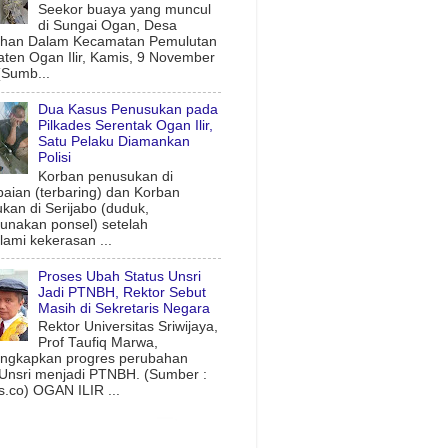
Seekor buaya yang muncul
di Sungai Ogan, Desa
uhan Dalam Kecamatan Pemulutan
ten Ogan Ilir, Kamis, 9 November
(Sumb...
Dua Kasus Penusukan pada
Pilkades Serentak Ogan Ilir,
Satu Pelaku Diamankan
Polisi
Korban penusukan di
aian (terbaring) dan Korban
kan di Serijabo (duduk,
nakan ponsel) setelah
ami kekerasan ...
Proses Ubah Status Unsri
Jadi PTNBH, Rektor Sebut
Masih di Sekretaris Negara
Rektor Universitas Sriwijaya,
Prof Taufiq Marwa,
ngkapkan progres perubahan
 Unsri menjadi PTNBH. (Sumber :
.co) OGAN ILIR ...