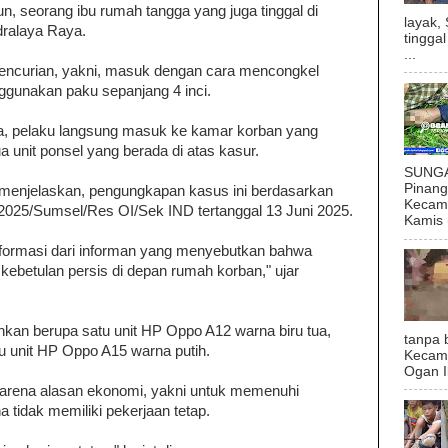
n, seorang ibu rumah tangga yang juga tinggal di
layak,
dralaya Raya.
tingga
...
encurian, yakni, masuk dengan cara mencongkel
gunakan paku sepanjang 4 inci.
a, pelaku langsung masuk ke kamar korban yang
 unit ponsel yang berada di atas kasur.
SUNGAI
Pinan
 menjelaskan, pengungkapan kasus ini berdasarkan
Kecama
/2025/Sumsel/Res OI/Sek IND tertanggal 13 Juni 2025.
Kamis (
nformasi dari informan yang menyebutkan bahwa
kebetulan persis di depan rumah korban," ujar
nkan berupa satu unit HP Oppo A12 warna biru tua,
tanpa 
u unit HP Oppo A15 warna putih.
Kecam
Ogan I
arena alasan ekonomi, yakni untuk memenuhi
a tidak memiliki pekerjaan tetap.