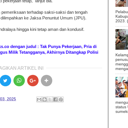
 pekerjaan tetap," lanjut dia.
Pelab
an pemeriksaan terhadap saksi-saksi dan tengah
Kabupa
k dilimpahkan ke Jaksa Penuntut Umum (JPU).
2023. 
ndralaya hingga kini tetap aman dan kondusif.
eks.co dengan judul : Tak Punya Pekerjaan, Pria di
igus Milik Tetangganya, Akhirnya Ditangkap Polisi
Kelamp
penusu
menggu
AGIKAN ARTIKEL INI
mengal
 03, 2025
mengu
status
sumeks