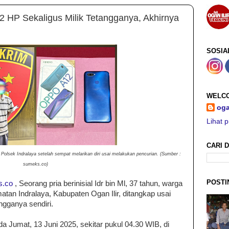
i 2 HP Sekaligus Milik Tetangganya, Akhirnya
SOSIA
WELCO
oga
Lihat p
CARI D
 Polsek Indralaya setelah sempat melarikan diri usai melakukan pencurian. (Sumber :
sumeks.co)
POSTI
s.co
, Seorang pria berinisial Idr bin Ml, 37 tahun, warga
tan Indralaya, Kabupaten Ogan Ilir, ditangkap usai
angganya sendiri.
ada Jumat, 13 Juni 2025, sekitar pukul 04.30 WIB, di