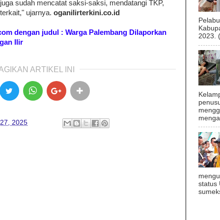
 juga sudah mencatat saksi-saksi, mendatangi TKP,
erkait," ujarnya.
oganilirterkini.co.id
Pelab
Kabupa
ik.com dengan judul : Warga Palembang Dilaporkan
2023. 
an Ilir
AGIKAN ARTIKEL INI
Kelamp
penusu
menggu
mengal
 27, 2025
mengu
status
sumeks