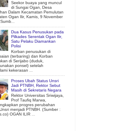
Seekor buaya yang muncul
di Sungai Ogan, Desa
uhan Dalam Kecamatan Pemulutan
ten Ogan Ilir, Kamis, 9 November
(Sumb...
Dua Kasus Penusukan pada
Pilkades Serentak Ogan Ilir,
Satu Pelaku Diamankan
Polisi
Korban penusukan di
aian (terbaring) dan Korban
kan di Serijabo (duduk,
nakan ponsel) setelah
ami kekerasan ...
Proses Ubah Status Unsri
Jadi PTNBH, Rektor Sebut
Masih di Sekretaris Negara
Rektor Universitas Sriwijaya,
Prof Taufiq Marwa,
ngkapkan progres perubahan
 Unsri menjadi PTNBH. (Sumber :
.co) OGAN ILIR ...