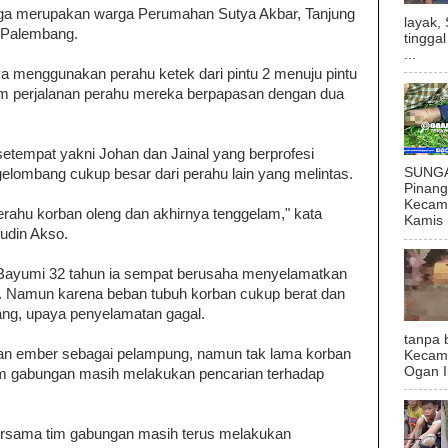
ngga merupakan warga Perumahan Sutya Akbar, Tanjung
layak,
, Palembang.
tingga
...
a menggunakan perahu ketek dari pintu 2 menuju pintu
am perjalanan perahu mereka berpapasan dengan dua
setempat yakni Johan dan Jainal yang berprofesi
SUNGAI
 gelombang cukup besar dari perahu lain yang melintas.
Pinan
Kecama
ahu korban oleng dan akhirnya tenggelam," kata
Kamis (
udin Akso.
 Bayumi 32 tahun ia sempat berusaha menyelamatkan
. Namun karena beban tubuh korban cukup berat dan
nang, upaya penyelamatan gagal.
tanpa 
n ember sebagai pelampung, namun tak lama korban
Kecam
Ogan I
tim gabungan masih melakukan pencarian terhadap
bersama tim gabungan masih terus melakukan