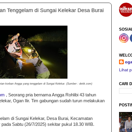
n Tenggelam di Sungai Kelekar Desa Burai
SOSIA
WELCO
oga
Lihat p
CARI D
an korban Angga yang tenggelam di Sungai Kelekar. (Sumber : detik.com)
com
, Seorang pria bernama Angga Rohlibi 43 tahun
elekar, Ogan Ilir. Tim gabungan sudah turun melakukan
POSTI
gelam di Sungai Kelekar, Desa Burai, Kecamatan
 pada Sabtu (26/7/2025) sekitar pukul 18.30 WIB.