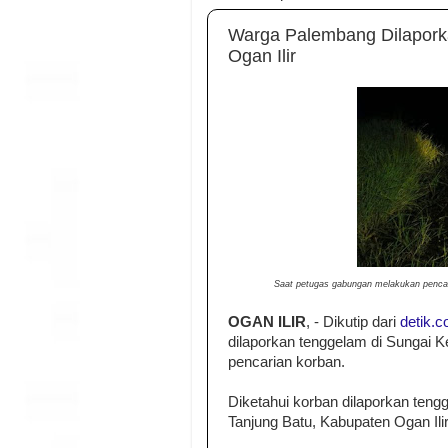
Warga Palembang Dilaporka
Ogan Ilir
Saat petugas gabungan melakukan pencari
OGAN ILIR
, - Dikutip dari
detik.
dilaporkan tenggelam di Sungai K
pencarian korban.
Diketahui korban dilaporkan teng
Tanjung Batu, Kabupaten Ogan Ilir