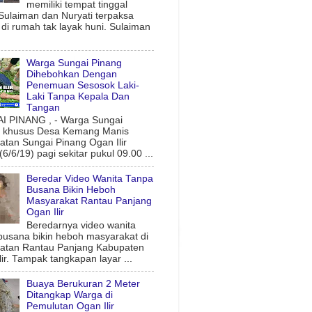
memiliki tempat tinggal
 Sulaiman dan Nuryati terpaksa
l di rumah tak layak huni. Sulaiman
Warga Sungai Pinang
Dihebohkan Dengan
Penemuan Sesosok Laki-
Laki Tanpa Kepala Dan
Tangan
 PINANG , - Warga Sungai
g khusus Desa Kemang Manis
tan Sungai Pinang Ogan Ilir
6/6/19) pagi sekitar pukul 09.00 ...
Beredar Video Wanita Tanpa
Busana Bikin Heboh
Masyarakat Rantau Panjang
Ogan Ilir
Beredarnya video wanita
busana bikin heboh masyarakat di
atan Rantau Panjang Kabupaten
lir. Tampak tangkapan layar ...
Buaya Berukuran 2 Meter
Ditangkap Warga di
Pemulutan Ogan Ilir