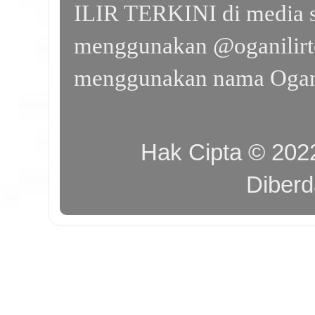
ILIR TERKINI di media s
menggunakan @oganilirte
menggunakan nama Ogan I
Hak Cipta © 20
Diber