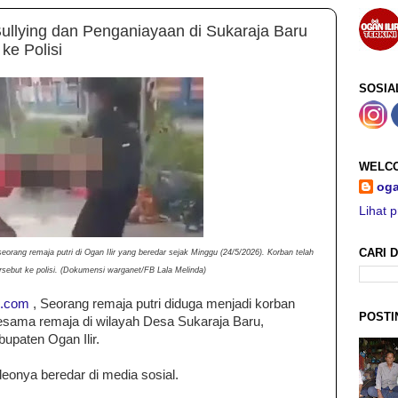
ullying dan Penganiayaan di Sukaraja Baru
ke Polisi
SOSIA
WELCO
oga
Lihat p
CARI D
orang remaja putri di Ogan Ilir yang beredar sejak Minggu (24/5/2026). Korban telah
rsebut ke polisi. (Dokumensi warganet/FB Lala Melinda)
u.com
, Seorang remaja putri diduga menjadi korban
POSTI
sesama remaja di wilayah Desa Sukaraja Baru,
upaten Ogan Ilir.
ideonya beredar di media sosial.