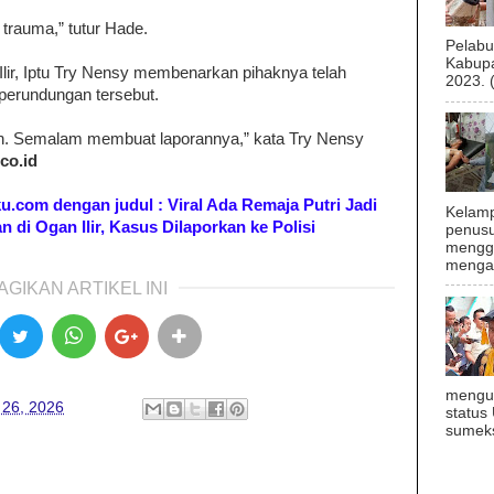
 trauma,” tutur Hade.
Pelab
Kabupa
ir, Iptu Try Nensy membenarkan pihaknya telah
2023. 
perundungan tersebut.
n. Semalam membuat laporannya,” kata Try Nensy
.co.id
oku.com dengan judul : Viral Ada Remaja Putri Jadi
Kelamp
 di Ogan Ilir, Kasus Dilaporkan ke Polisi
penusu
menggu
mengal
AGIKAN ARTIKEL INI
mengu
 26, 2026
status
sumeks