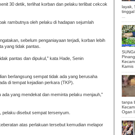
nit 30 detik, terlihat korban dan pelaku terlibat cekcok
layak,
tingga
...
bak rambutnya oleh pelaku di hadapan sejumlah
atakan, sebelum penganiayaan terjadi, korban lebih
a yang tidak pantas.
SUNGAI
Pinan
idak pantas dan dipukul,” kata Hade, Senin
Kecama
Kamis (
ian berlangsung sempat tidak ada yang berusaha
da di tempat kejadian perkara (TKP).
aru ada yang mendekat dan meminta pelaku menjauh,”
tanpa 
Kecam
Ogan I
 pelaku disebut sempat tersenyum.
eberatan atas perlakuan tersebut kemudian melapor