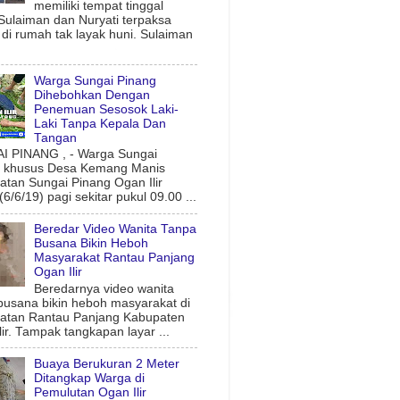
memiliki tempat tinggal
 Sulaiman dan Nuryati terpaksa
l di rumah tak layak huni. Sulaiman
Warga Sungai Pinang
Dihebohkan Dengan
Penemuan Sesosok Laki-
Laki Tanpa Kepala Dan
Tangan
 PINANG , - Warga Sungai
g khusus Desa Kemang Manis
tan Sungai Pinang Ogan Ilir
6/6/19) pagi sekitar pukul 09.00 ...
Beredar Video Wanita Tanpa
Busana Bikin Heboh
Masyarakat Rantau Panjang
Ogan Ilir
Beredarnya video wanita
busana bikin heboh masyarakat di
atan Rantau Panjang Kabupaten
lir. Tampak tangkapan layar ...
Buaya Berukuran 2 Meter
Ditangkap Warga di
Pemulutan Ogan Ilir