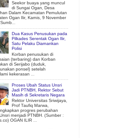
Seekor buaya yang muncul
di Sungai Ogan, Desa
uhan Dalam Kecamatan Pemulutan
ten Ogan Ilir, Kamis, 9 November
(Sumb...
Dua Kasus Penusukan pada
Pilkades Serentak Ogan Ilir,
Satu Pelaku Diamankan
Polisi
Korban penusukan di
aian (terbaring) dan Korban
kan di Serijabo (duduk,
nakan ponsel) setelah
ami kekerasan ...
Proses Ubah Status Unsri
Jadi PTNBH, Rektor Sebut
Masih di Sekretaris Negara
Rektor Universitas Sriwijaya,
Prof Taufiq Marwa,
ngkapkan progres perubahan
 Unsri menjadi PTNBH. (Sumber :
.co) OGAN ILIR ...