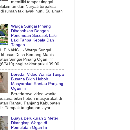
memiliki tempat tinggal
 Sulaiman dan Nuryati terpaksa
l di rumah tak layak huni. Sulaiman
Warga Sungai Pinang
Dihebohkan Dengan
Penemuan Sesosok Laki-
Laki Tanpa Kepala Dan
Tangan
 PINANG , - Warga Sungai
g khusus Desa Kemang Manis
tan Sungai Pinang Ogan Ilir
6/6/19) pagi sekitar pukul 09.00 ...
Beredar Video Wanita Tanpa
Busana Bikin Heboh
Masyarakat Rantau Panjang
Ogan Ilir
Beredarnya video wanita
busana bikin heboh masyarakat di
atan Rantau Panjang Kabupaten
lir. Tampak tangkapan layar ...
Buaya Berukuran 2 Meter
Ditangkap Warga di
Pemulutan Ogan Ilir