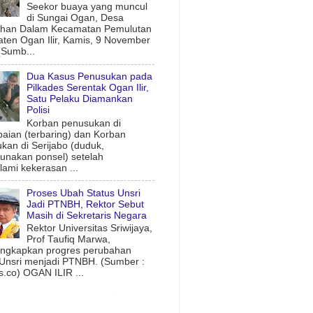
Seekor buaya yang muncul
di Sungai Ogan, Desa
uhan Dalam Kecamatan Pemulutan
ten Ogan Ilir, Kamis, 9 November
(Sumb...
Dua Kasus Penusukan pada
Pilkades Serentak Ogan Ilir,
Satu Pelaku Diamankan
Polisi
Korban penusukan di
aian (terbaring) dan Korban
kan di Serijabo (duduk,
nakan ponsel) setelah
ami kekerasan ...
Proses Ubah Status Unsri
Jadi PTNBH, Rektor Sebut
Masih di Sekretaris Negara
Rektor Universitas Sriwijaya,
Prof Taufiq Marwa,
ngkapkan progres perubahan
 Unsri menjadi PTNBH. (Sumber :
.co) OGAN ILIR ...