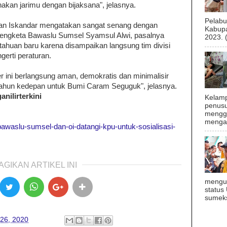
kan jarimu dengan bijaksana", jelasnya.
Pelab
an Iskandar mengatakan sangat senang dengan
Kabupa
Sengketa Bawaslu Sumsel Syamsul Alwi, pasalnya
2023. 
ahuan baru karena disampaikan langsung tim divisi
erti peraturan.
r ini berlangsung aman, demokratis dan minimalisir
tahun kedepan untuk Bumi Caram Seguguk", jelasnya.
nilirterkini
Kelamp
penusu
menggu
mengal
4/bawaslu-sumsel-dan-oi-datangi-kpu-untuk-sosialisasi-
AGIKAN ARTIKEL INI
mengu
status
sumeks
 26, 2020