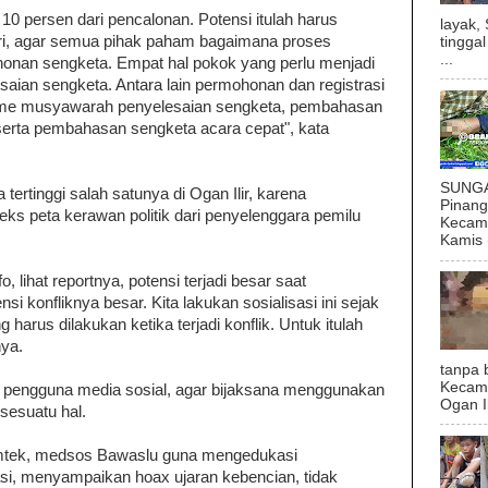
 10 persen dari pencalonan. Potensi itulah harus
layak,
 hari, agar semua pihak paham bagaimana proses
tingga
...
an sengketa. Empat hal pokok yang perlu menjadi
saian sengketa. Antara lain permohonan dan registrasi
sme musyawarah penyelesaian sengketa, pembahasan
serta pembahasan sengketa acara cepat", kata
SUNGAI
 tertinggi salah satunya di Ogan Ilir, karena
Pinan
ks peta kerawan politik dari penyelenggara pemilu
Kecama
Kamis (
, lihat reportnya, potensi terjadi besar saat
i konfliknya besar. Kita lakukan sosialisasi ini sejak
 harus dilakukan ketika terjadi konflik. Untuk itulah
nya.
tanpa 
Kecam
pengguna media sosial, agar bijaksana menggunakan
Ogan I
sesuatu hal.
 bimtek, medsos Bawaslu guna mengedukasi
i, menyampaikan hoax ujaran kebencian, tidak