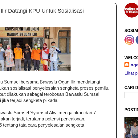
lir Datangi KPU Untuk Sosialisasi
SOSIA
WELCO
oga
Lihat p
lu Sumsel bersama Bawaslu Ogan Ilir mendatangi
CARI D
kan sosialisasi penyelesaian sengketa proses pemilu,
sebut dilakukan sebagai terobosan Bawaslu Sumsel
 jika terjadi sengketa pilkada.
POSTI
awaslu Sumsel Syamsul Alwi mengatakan dari 7
akan terjadi, terutama potensi pencalonan.
 tentang tata cara penyelesaian sengketa