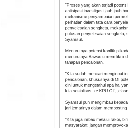
"Proses yang akan terjadi potensi
antisipasi investigasi jauh-jauh
mekanisme penyampaian permohon
perhatian dalam tata cara penyele
penyelesaian sengketa, mekani
putusan penyelesaian sengketa, 
Syamsul.
Menurutnya potensi konflik pilkada
menurutnya Bawaslu memiliki inde
tahapan pencalonan.
"Kita sudah mencari menginput info
pencalonan, khususnya di OI potens
dini untuk mengetahui apa hal yang
kita sosialisasi ke KPU OI", jelas
Syamsul pun mengimbau kepada 
jari jemarinya dalam memposting 
"Kita juga imbau melalui rakor,
masyarakat, jangan memprovokas