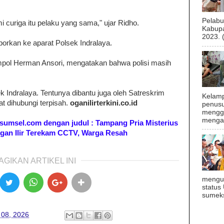
Pelab
 curiga itu pelaku yang sama," ujar Ridho.
Kabupa
2023. 
aporkan ke aparat Polsek Indralaya.
mpol Herman Ansori, mengatakan bahwa polisi masih
ek Indralaya. Tentunya dibantu juga oleh Satreskrim
Kelamp
at dihubungi terpisah.
oganilirterkini.co.id
penusu
menggu
mengal
bunsumsel.com dengan judul : Tampang Pria Misterius
gan Ilir Terekam CCTV, Warga Resah
AGIKAN ARTIKEL INI
mengu
status
sumeks
 08, 2026