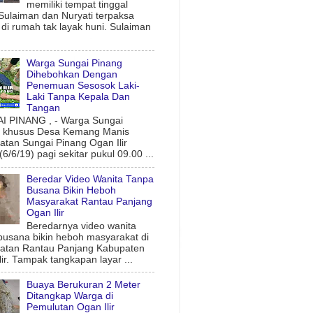
memiliki tempat tinggal
 Sulaiman dan Nuryati terpaksa
l di rumah tak layak huni. Sulaiman
Warga Sungai Pinang
Dihebohkan Dengan
Penemuan Sesosok Laki-
Laki Tanpa Kepala Dan
Tangan
 PINANG , - Warga Sungai
g khusus Desa Kemang Manis
tan Sungai Pinang Ogan Ilir
6/6/19) pagi sekitar pukul 09.00 ...
Beredar Video Wanita Tanpa
Busana Bikin Heboh
Masyarakat Rantau Panjang
Ogan Ilir
Beredarnya video wanita
busana bikin heboh masyarakat di
atan Rantau Panjang Kabupaten
lir. Tampak tangkapan layar ...
Buaya Berukuran 2 Meter
Ditangkap Warga di
Pemulutan Ogan Ilir