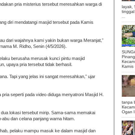
ndakan pria misterius tersebut meresahkan warga di
layak,
tingga
...
rang diri mendatangi masjid tersebut pada Kamis
au dari wajahnya kami yakin bukan warga Meranjat,"
rnama M. Ridho, Senin (4/5/2026).
SUNGAI
Pinan
aku berusaha merusak kunci pintu masjid
Kecama
upaya pria tersebut tidak berhasil.
Kamis (
na. Tapi yang jelas ini sangat meresahkan," ujar
 pria seperti pada video diduga menyatroni Masjid H.
tanpa 
Kecam
Ogan I
i dua lokasi tersebut mirip. Sama-sama memakai
-abu dan celana panjang warna hitam.
Wahab, pelaku mampu masuk ke dalam masjid dan