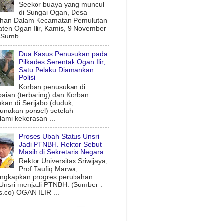
Seekor buaya yang muncul
di Sungai Ogan, Desa
uhan Dalam Kecamatan Pemulutan
ten Ogan Ilir, Kamis, 9 November
(Sumb...
Dua Kasus Penusukan pada
Pilkades Serentak Ogan Ilir,
Satu Pelaku Diamankan
Polisi
Korban penusukan di
aian (terbaring) dan Korban
kan di Serijabo (duduk,
nakan ponsel) setelah
ami kekerasan ...
Proses Ubah Status Unsri
Jadi PTNBH, Rektor Sebut
Masih di Sekretaris Negara
Rektor Universitas Sriwijaya,
Prof Taufiq Marwa,
ngkapkan progres perubahan
 Unsri menjadi PTNBH. (Sumber :
.co) OGAN ILIR ...