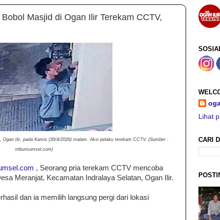
 Bobol Masjid di Ogan Ilir Terekam CCTV,
SOSIA
WELCO
oga
Lihat p
CARI D
t, Ogan Ilir, pada Kamis (30/4/2026) malam. Aksi pelaku terekam CCTV. (Sumber :
tribunsumsel.com)
sumsel.com
, Seorang pria terekam CCTV mencoba
POSTI
sa Meranjat, Kecamatan Indralaya Selatan, Ogan Ilir.
hasil dan ia memilih langsung pergi dari lokasi