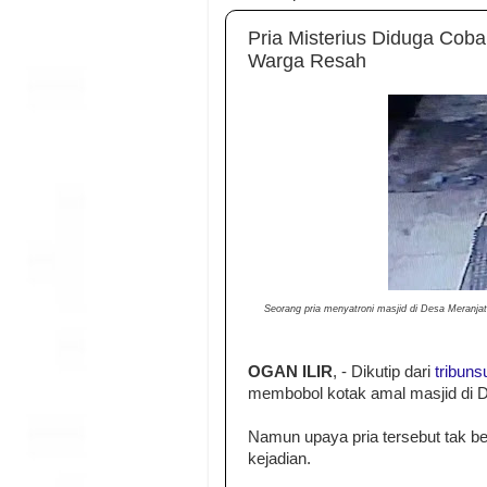
Pria Misterius Diduga Coba
Warga Resah
Seorang pria menyatroni masjid di Desa Meranja
OGAN ILIR
, - Dikutip dari
tribun
membobol kotak amal masjid di De
Namun upaya pria tersebut tak ber
kejadian.